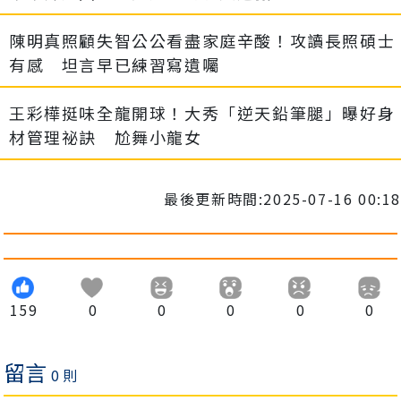
陳明真照顧失智公公看盡家庭辛酸！攻讀長照碩士
有感 坦言早已練習寫遺囑
王彩樺挺味全龍開球！大秀「逆天鉛筆腿」曝好身
材管理祕訣 尬舞小龍女
最後更新時間:2025-07-16 00:18
159
0
0
0
0
0