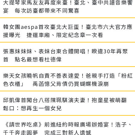
大提琴家馬友友再度來臺！臺北、臺中共譜音樂饗
宴 每次訪臺都帶來不同驚喜
韓女團aespa首攻臺北大巨蛋！臺北市六大官方應
援曝光 捷運車廂、限定紀念章一次看
張惠妹妹妹、表妹台東合體開唱！睽違30年再聚
首 點名最想看杜德偉
樂天女孩曉帆自責不善表達愛！爸親手打造「粉紅
色衣櫃」 禹菡憶父背債仍買蝴蝶機淚崩
邱凱偉首闖台八搭陳珮騏演夫妻！抱童星被萌翻
鬆口：想再生一個女兒
《請世界吃桌》前進紐約時報廣場辦婚宴！浩子、
千千奔走圓夢 完成三對新人遺憾