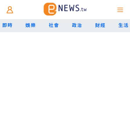
即時
娛樂
社會
政治
財經
生活