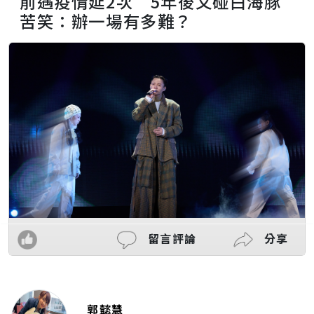
前遇疫情延2次 5年後又碰白海豚
苦笑：辦一場有多難？
留言評論
分享
郭懿慧