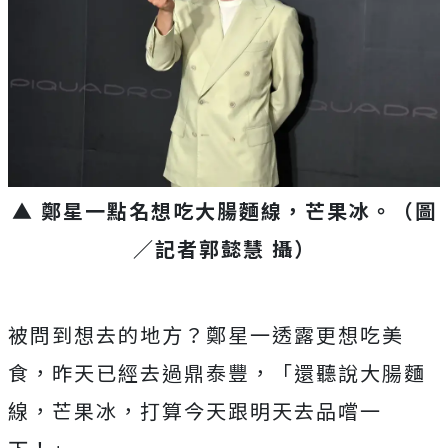
▲ 鄭星一點名想吃大腸麵線，芒果冰
。（圖
／記者郭懿慧 攝）
被問到想去的地方？鄭星一透露更想吃美
食，昨天已經去過鼎泰豐，「還聽說大腸麵
線，芒果冰，打算今天跟明天去品嚐一