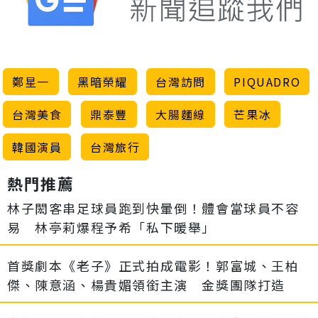
鄭星一
黑暗榮耀
台灣訪問
PIQUADRO
台灣美食
鼎泰豐
大腸麵線
芒果冰
韓國演員
台灣旅行
熱門推薦
林子閎客串足球員跑到快暈倒！體會當球員不容
易 林亭莉爆程予希「私下暖舉」
首獎劇本《老子》正式拍成電影！郭富城、王柏
傑、陳意涵、楊貴媚領銜主演 金獎團隊打造