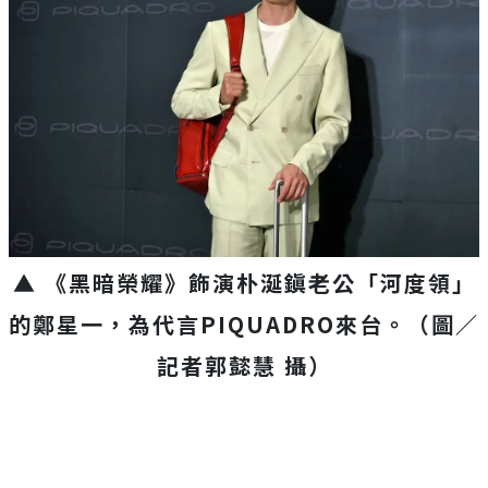
▲ 《黑暗榮耀》飾演朴涎鎭老公「河度領」
的鄭星一，為代言PIQUADRO來台。（圖／
記者郭懿慧 攝）