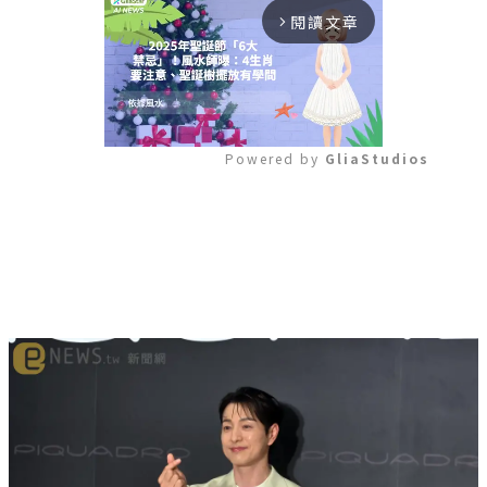
閱讀文章
arrow_forward_ios
Powered by 
GliaStudios
Mute