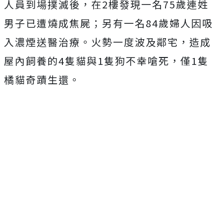
人員到場撲滅後，在2樓發現一名75歲連姓
男子已遭燒成焦屍；另有一名84歲婦人因吸
入濃煙送醫治療。火勢一度波及鄰宅，造成
屋內飼養的4隻貓與1隻狗不幸嗆死，僅1隻
橘貓奇蹟生還。