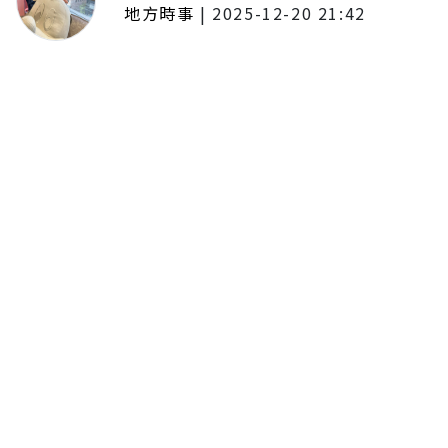
地方時事
|
2025-12-20 21:42
捷運無差別攻擊事件後社會齊哀
悼 北捷暫關燈飾、民眾自發獻花
追思
留言評論
分享