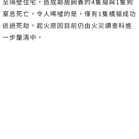
至隔壁住宅，造成鄰居飼養的4隻貓與1隻狗
窒息死亡。令人唏噓的是，僅有1隻橘貓成功
逃過死劫。起火原因目前仍由火災調查科進
一步釐清中。