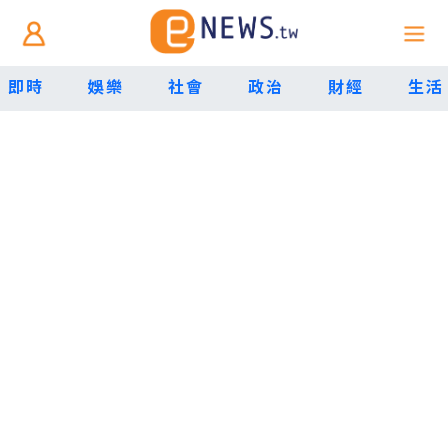
即時
娛樂
社會
政治
財經
生活