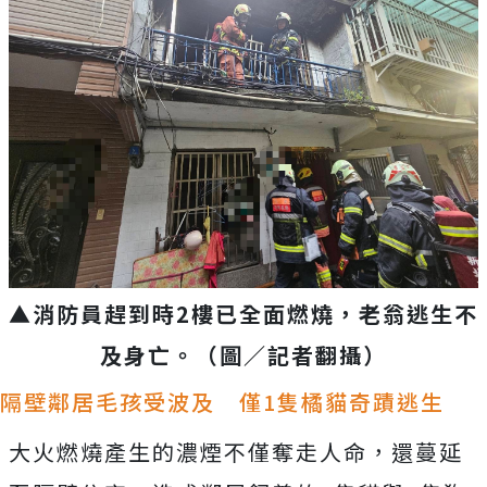
▲消防員趕到時2樓已全面燃燒，老翁逃生不
及身亡。（圖／記者翻攝）
隔壁鄰居毛孩受波及 僅1隻橘貓奇蹟逃生
大火燃燒產生的濃煙不僅奪走人命，還蔓延