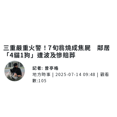
三重嚴重火警！7旬翁燒成焦屍 鄰居
「4貓1狗」遭波及慘賠葬
記者:
曾亭皓
地方時事
|
2025-07-14 09:48
| 觀看
數:
105