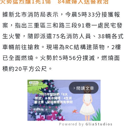
火勢猛烈釀1死1傷 84歲婦人送醫救治
據新北市消防局表示，今晨5時33分接獲報
案，指出三重區三和路三段91巷一處民宅發
生火警，隨即派遣75名消防人員、38輛各式
車輛前往搶救。現場為RC結構建築物，2樓
已全面燃燒。火勢於5時56分撲滅，燃燒面
積約20平方公尺。
閱讀文章
arrow_forward_ios
Powered by 
GliaStudios