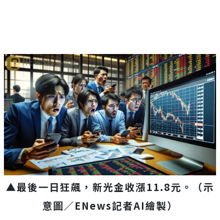
▲
最後一日狂飆，新光金收漲11.8元。
（示
意圖／
ENews
記者
AI
繪製）