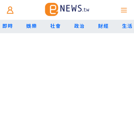
即時
娛樂
社會
政治
財經
生活