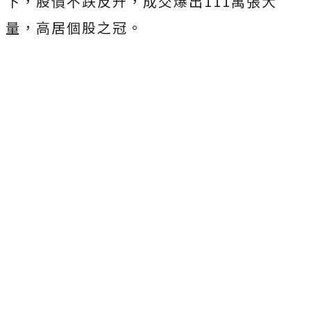
下，股價不跌反升，成交爆出111萬張大
量，高居個股之冠。