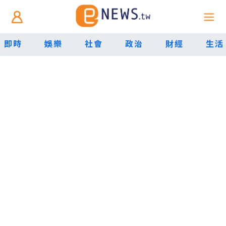
即時
娛樂
社會
政治
財經
生活