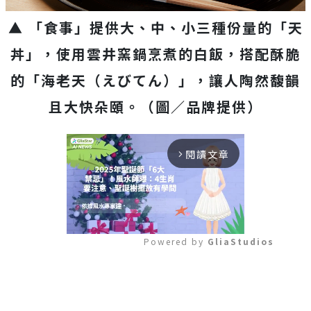
▲ 「食事」提供大、中、小三種份量的「天
丼」，使用雲井窯鍋烹煮的白飯，搭配酥脆
的「海老天（えびてん）」，讓人陶然馥韻
且大快朵頤。（圖／品牌提供）
閱讀文章
arrow_forward_ios
Powered by 
GliaStudios
Mute