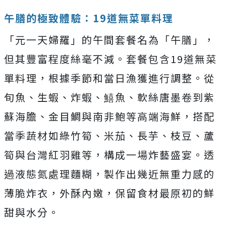
午膳的極致體驗：19道無菜單料理
「元一天婦羅」的午間套餐名為「午膳」，
但其豐富程度絲毫不減。套餐包含19道無菜
單料理，根據季節和當日漁獲進行調整。從
旬魚、生蝦、炸蝦、鱚魚、軟絲唐墨卷到紫
蘇海膽、金目鯛與南非鮑等高端海鮮，搭配
當季蔬材如綠竹筍、米茄、長芋、枝豆、蘆
筍與台灣紅羽雞等，構成一場炸藝盛宴。透
過液態氮處理麵糊，製作出幾近無重力感的
薄脆炸衣，外酥內嫩，保留食材最原初的鮮
甜與水分。