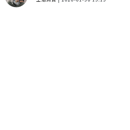
年前採購倒數2週！大賣場優惠火力
全開 滿額9折、送券雙重回饋
留言評論
分享