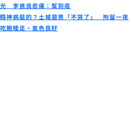
光 李進良悲痛：幫到底
精神病裝的？土城惡男「不哭了」 拘留一夜
吃飽睡足、氣色良好