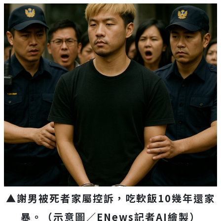
▲謝男被死者家屬控訴，吃軟飯10幾年還家
暴。
（示意圖／
ENews
記者
AI
繪製）