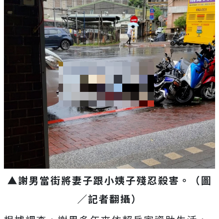
▲謝男當街將妻子跟小姨子殘忍殺害。
（圖
／記者翻攝
）