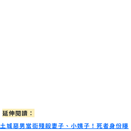
延伸閱讀：
土城惡男當街殘殺妻子、小姨子！死者身份曝