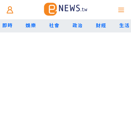
即時
娛樂
社會
政治
財經
生活