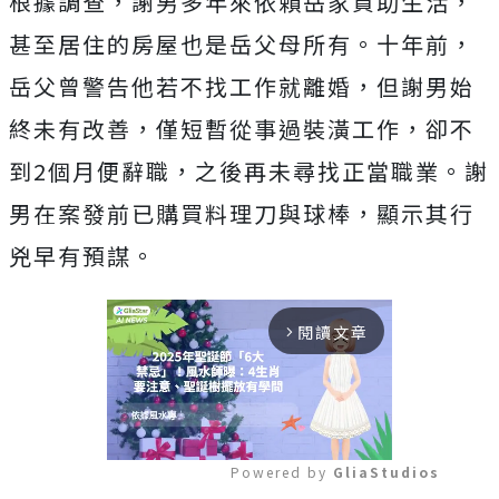
根據調查，謝男多年來依賴岳家資助生活，
甚至居住的房屋也是岳父母所有。十年前，
岳父曾警告他若不找工作就離婚，但謝男始
終未有改善，僅短暫從事過裝潢工作，卻不
到2個月便辭職，之後再未尋找正當職業。謝
男在案發前已購買料理刀與球棒，顯示其行
兇早有預謀。
閱讀文章
arrow_forward_ios
Powered by 
GliaStudios