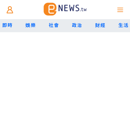
即時
娛樂
社會
政治
財經
生活