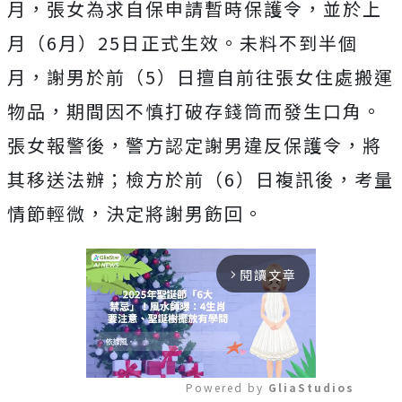
月，張女為求自保申請暫時保護令，並於上
月（6月）25日正式生效。未料不到半個
月，謝男於前（5）日擅自前往張女住處搬運
物品，期間因不慎打破存錢筒而發生口角。
張女報警後，警方認定謝男違反保護令，將
其移送法辦；檢方於前（6）日複訊後，考量
情節輕微，決定將謝男飭回。
閱讀文章
arrow_forward_ios
Powered by 
GliaStudios