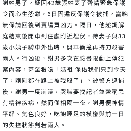
謝姓男子，疑因42歲張姓妻子聲請緊急保護
令而心生怨懟，6日因違反保護令被捕，當晚
無保請回後到賣場買凶刀。隔日，他趁調解
庭結束後開車到住處附近埋伏，待妻子與33
歲小姨子騎車外出時，開車衝撞再持刀殺害
兩人。行凶後，謝男多次在臉書限動上傳犯
案內容
，甚至狠嗆「媽祖 保佑我們只到今天
了，剛剛都在路上被我殺了」。被警方逮捕
後，謝男一度崩潰，哭喊要找記者並聲稱患
有精神疾病，然而僅相隔一夜
，謝男便神情
平靜、氣色良好，吃飽睡足的模樣與前一日
的失控狀態判若兩人。