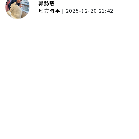
郭懿慧
地方時事
|
2025-12-20 21:42
捷運無差別攻擊事件後社會齊哀
悼 北捷暫關燈飾、民眾自發獻花
追思