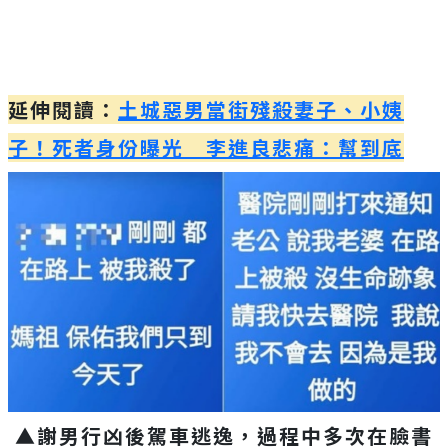
延伸閱讀：
土城惡男當街殘殺妻子、小姨
子！死者身份曝光 李進良悲痛：幫到底
▲謝男行凶後駕車逃逸，過程中多次在臉書