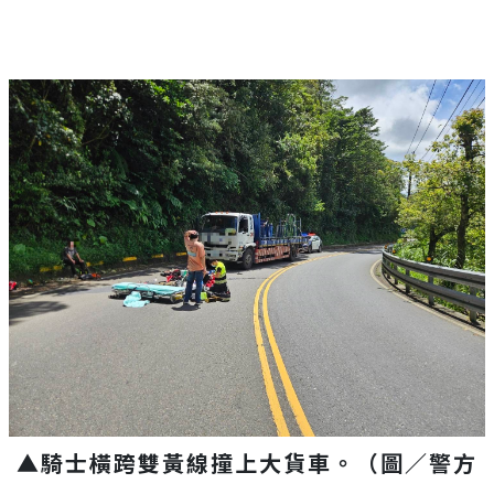
▲騎士橫跨雙黃線撞上大貨車。（圖／警方