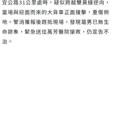
宜公路31公里處時，疑似跨越雙黃線逆向，
當場與迎面而來的大貨車正面撞擊，重傷倒
地。警消獲報後趕抵現場，發現葛男已無生
命跡象，緊急送往萬芳醫院搶救，仍宣告不
治。