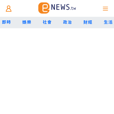
即時
娛樂
社會
政治
財經
生活