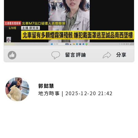
留言評論
分享
郭懿慧
地方時事
|
2025-12-20 21:42
捷運無差別攻擊事件後社會齊哀
悼 北捷暫關燈飾、民眾自發獻花
追思