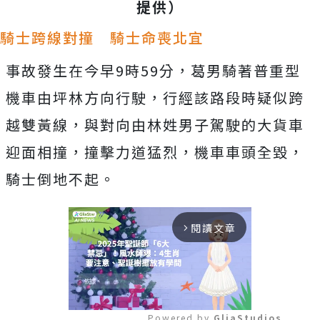
提供）
騎士跨線對撞 騎士命喪北宜
事故發生在今早9時59分，葛男騎著普重型
機車由坪林方向行駛，行經該路段時疑似跨
越雙黃線，與對向由林姓男子駕駛的大貨車
迎面相撞，撞擊力道猛烈，機車車頭全毀，
騎士倒地不起。
閱讀文章
arrow_forward_ios
Powered by 
GliaStudios