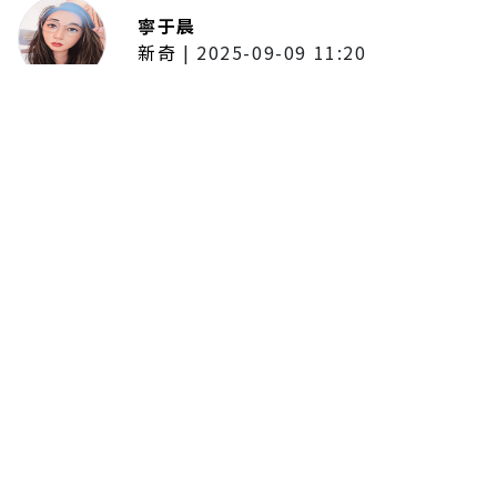
寧于晨
新奇
|
2025-09-09 11:20
東京陷蟑螂惡夢！美洲蟑螂體型
大、食量驚人 「單性繁殖」恐釀
全面爆發