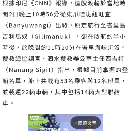
根據印尼《CNN》報導，這艘渡輪於當地時
間2日
晚上10時56分從東爪哇班紐旺宜
（Banyuwangi）出發，原定航行至峇里島
吉利馬奴（Gilimanuk），卻在
啟航約半小
時後，於晚間約11時20分在峇里海峽沉沒。
搜救總協調官、泗水搜救辦公室主任西吉特
（Nanang Sigit）指出，根據目前掌握的登
船名單，船上共載有53名乘客與12名船員，
並載運22輛車輛，其中包括14輛大型聯結
車。
閱讀文章
arrow_forward_ios