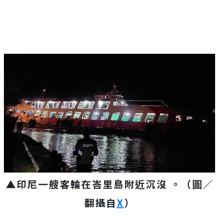
▲印尼一艘客輪在峇里島附近沉沒 。（圖／
翻攝自
X
）