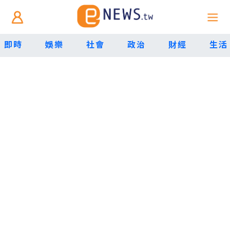
即時
娛樂
社會
政治
財經
生活