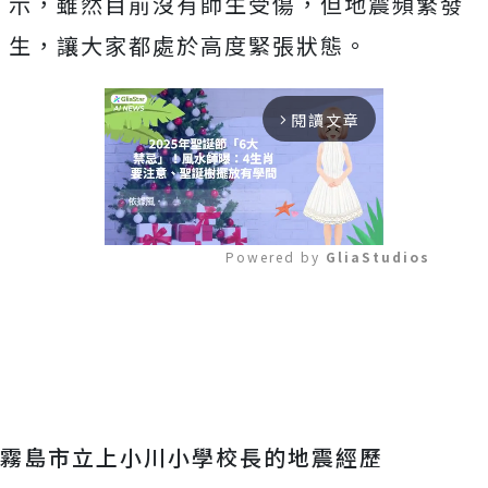
示，雖然目前沒有師生受傷，但地震頻繁發
生，讓大家都處於高度緊張狀態。
閱讀文章
arrow_forward_ios
Powered by 
GliaStudios
Mute
霧島市立上小川小學校長的地震經歷