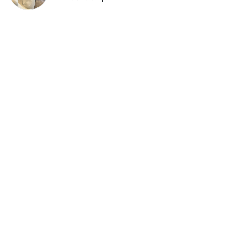
捷運無差別攻擊事件後社會齊哀
悼 北捷暫關燈飾、民眾自發獻花
追思
留言評論
分享