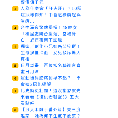
餐價值千元
人為什麼會「肝火旺」？10種
2
症狀報你知！中醫這樣辯證與
治療...
台中深夜驚傳墜樓！48歲女
3
「租屋處陽台墜落」當場身
亡 尪連夜南下認屍
獨家／彰化小兄妹癌父猝逝！
4
生母挨批冷血 女兒駁斥驚人
真相
日月談畫 百位知名藝術家齊
5
畫日月潭
運動後肩膀痛到舉不起？ 學
6
會這2招能緩解
比史詩更壯闊！還沒複習就先
7
來看看《復仇者聯盟3》五大
看點吧
【浪人木雕手番外篇】夫三度
8
離家 她為何不生氣不放棄？