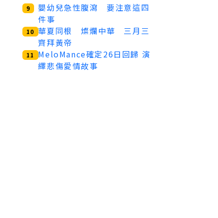
嬰幼兒急性腹瀉 要注意這四
9
件事
華夏同根 燦爛中華 三月三
10
齊拜黃帝
MeloMance確定26日回歸 演
11
繹悲傷愛情故事