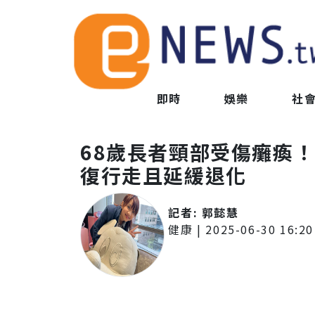
即時
娛樂
社
68歲長者頸部受傷癱瘓
復行走且延緩退化
記者:
郭懿慧
健康
|
2025-06-30 16:20