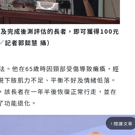
及完成後測評估的長者，即可獲得100元
／記者郭懿慧 攝）
法。他在65歲時因頸部受傷導致癱瘓，經
現下肢肌力不足、平衡不好及情緒低落。
，該長者在一年半後恢復正常行走，並在
了功能退化。
閱讀文章
arrow_forward_ios