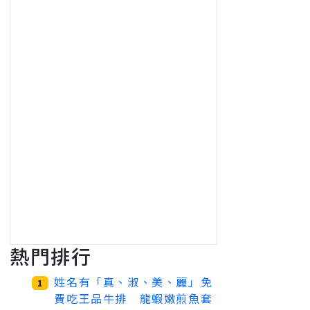
熱門排行
姓名有「真、淑、美、麗」免
1
費吃王品牛排 龍蝦嫩煎魚套