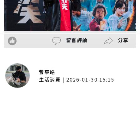
留言評論
分享
曾亭皓
生活消費
|
2026-01-30 15:15
年前採購倒數2週！大賣場優惠火力
全開 滿額9折、送券雙重回饋