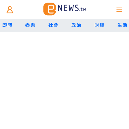
即時
娛樂
社會
政治
財經
生活