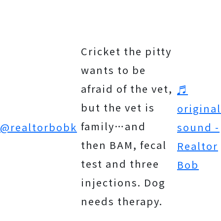
Cricket the pitty
wants to be
afraid of the vet,
♬
but the vet is
original
family…and
@realtorbobk
sound -
then BAM, fecal
Realtor
test and three
Bob
injections. Dog
needs therapy.