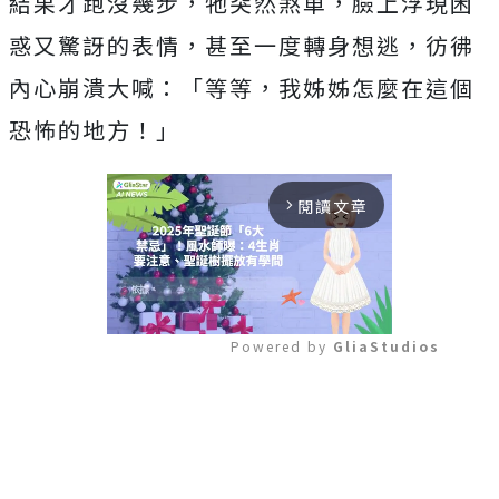
結果才跑沒幾步，牠突然煞車，臉上浮現困
惑又驚訝的表情，甚至一度轉身想逃，彷彿
內心崩潰大喊：「等等，我姊姊怎麼在這個
恐怖的地方！」
閱讀文章
arrow_forward_ios
Powered by 
GliaStudios
Mute