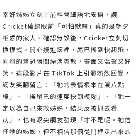
幸好姊姊立刻上前
輕聲細語地
安撫，讓
Cricket確認眼前「可怕獸醫」真的是朝夕
相處的家人。確認無誤後，Cricket立刻切
換模式，開心撲進懷裡，尾巴搖到快起飛，
剛剛的驚恐瞬間煙消雲散，畫面又溫馨又好
笑。這段影片在 TikTok 上引發熱烈回響，
網友笑翻留言：「牠的表情根本在演八點
檔」、「搖尾巴的速度快到模糊」、「牠一
定以為自己來救姊姊，結果反被抓去看
病」，也有眼尖網友發現「才不是呢。牠信
任牠的姊姊，但不相信那個
從門框走出來的