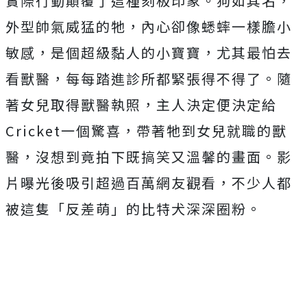
實際行動顛覆了這種刻板印象。狗如其名，
外型帥氣威猛的牠，內心卻像蟋蟀一樣膽小
敏感，是個超級黏人的小寶寶，尤其最怕去
看獸醫，每每踏進診所都緊張得不得了。隨
著女兒取得獸醫執照，主人決定便決定給
Cricket一個驚喜，帶著牠到女兒就職的獸
醫，
沒想到竟拍下既搞笑又溫馨的畫面。影
片曝光後吸引超過百萬網友觀看，不少人都
被這隻「反差萌」的比特犬深深圈粉。