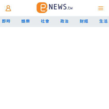
即時
娛樂
社會
政治
財經
生活