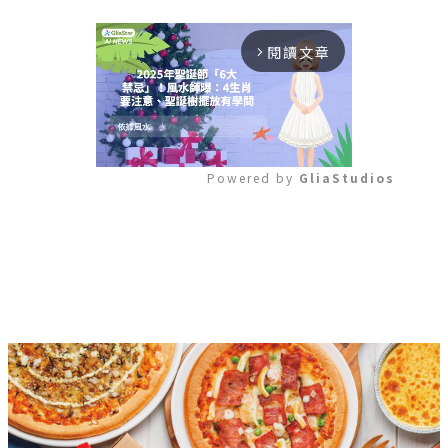
閱讀文章
arrow_forward_ios
Powered by 
GliaStudios
Mute