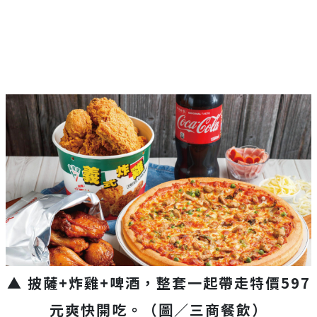
▲ 披薩+炸雞+啤酒，整套一起帶走特價597
元爽快開吃。（圖／三商餐飲）