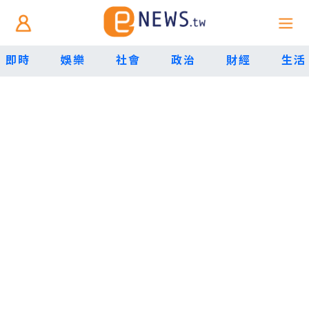
即時
娛樂
社會
政治
財經
生活