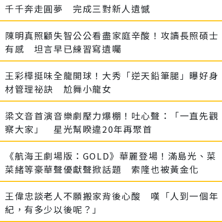
千千奔走圓夢 完成三對新人遺憾
陳明真照顧失智公公看盡家庭辛酸！攻讀長照碩士
有感 坦言早已練習寫遺囑
王彩樺挺味全龍開球！大秀「逆天鉛筆腿」曝好身
材管理祕訣 尬舞小龍女
梁文音首演音樂劇壓力爆棚！吐心聲：「一直先觀
察大家」 星光幫睽違20年再聚首
《航海王劇場版：GOLD》華麗登場！滿島光、菜
菜緒等豪華聲優獻聲掀話題 索隆也被黃金化
王偉忠談老人不願搬家背後心酸 嘆「人到一個年
紀，有多少以後呢？」