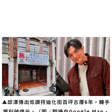
▲邱澤傳出低調持迪化街百坪古厝6年，轉手
獲利破億元。（圖／翻攝自Google Map、