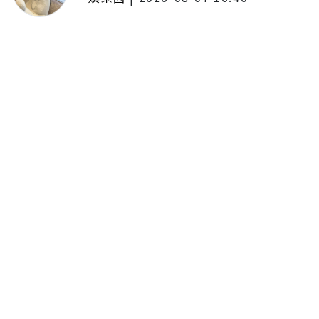
啦啦隊女神檸檬、李雅英、李晧禎
體驗水上芭蕾！變成三人打水 表
情逐漸失控
留言評論
分享