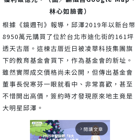
林心如臉書）
根據《鏡週刊》報導，邱澤2019年以新台幣
8950萬元購買了位於台北市迪化街的161坪
透天古厝。這棟古厝近日被凌華科技集團旗
下的教育基金會買下，作為基金會的新址。
雖然實際成交價格尚未公開，但傳出基金會
董事長倪寒芬一眼就看中、非常喜歡，甚至
不惜開出高價，簽約時才發現原來地主竟是
大明星邱澤。
閱讀文章
arrow_forward_ios