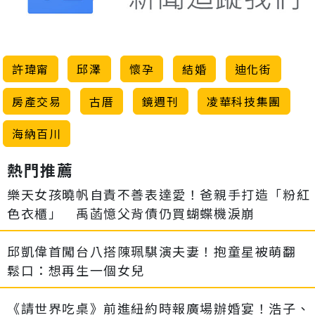
許瑋甯
邱澤
懷孕
結婚
迪化街
房產交易
古厝
鏡週刊
凌華科技集團
海納百川
熱門推薦
樂天女孩曉帆自責不善表達愛！爸親手打造「粉紅
色衣櫃」 禹菡憶父背債仍買蝴蝶機淚崩
邱凱偉首闖台八搭陳珮騏演夫妻！抱童星被萌翻
鬆口：想再生一個女兒
《請世界吃桌》前進紐約時報廣場辦婚宴！浩子、