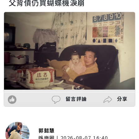
父背債仍買蝴蝶機淚崩
留言評論
分享
郭懿慧
娛樂圈
|
2026-08-07 16:40