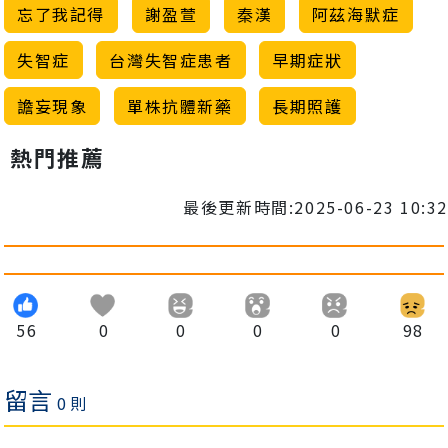
忘了我記得
謝盈萱
秦漢
阿茲海默症
失智症
台灣失智症患者
早期症狀
譫妄現象
單株抗體新藥
長期照護
熱門推薦
最後更新時間:2025-06-23 10:32
56
0
0
0
0
98