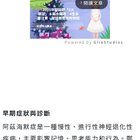
閱讀文章
arrow_forward_ios
Powered by 
GliaStudios
Mute
早期症狀與診斷
阿茲海默症是一種慢性、進行性神經退化性
疾病，主要影響記憶、思考能力和行為。鄭