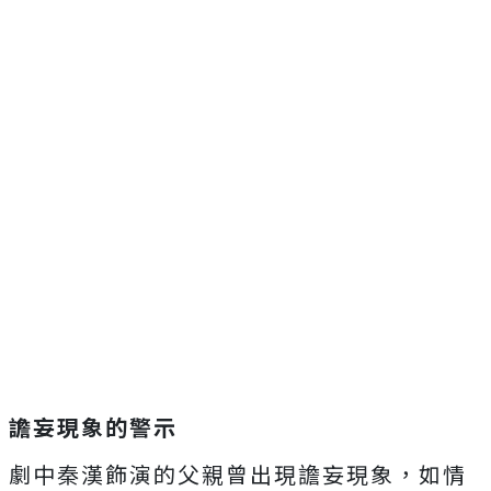
譫妄現象的警示
劇中秦漢飾演的父親曾出現譫妄現象，如情