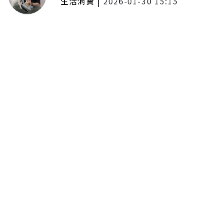
生活消費
|
2026-01-30 15:15
年前採購倒數2週！大賣場優惠火力
全開 滿額9折、送券雙重回饋
留言評論
分享