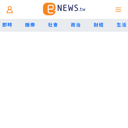
即時
娛樂
社會
政治
財經
生活