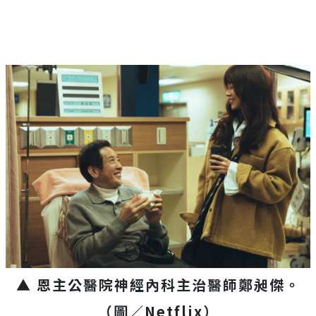
▲ 恩主公醫院神經內科主治醫師鄭昶傑。
（圖／Netflix）