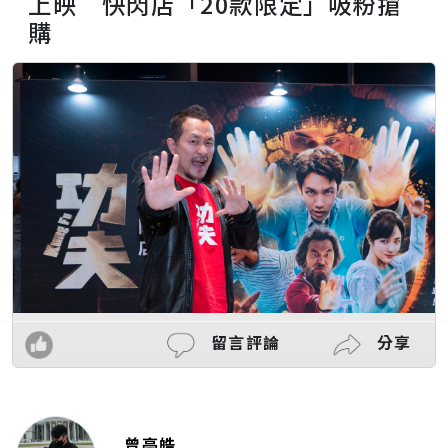
上映 快閃店「20款限定」吸粉搶
購
留言評論
分享
曾亭皓