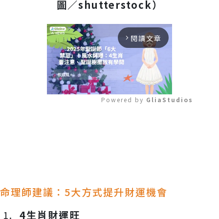
圖／
shutterstock
）
閱讀文章
arrow_forward_ios
Powered by 
GliaStudios
Mute
命理師建議：5大方式提升財運機會
4生肖財運旺