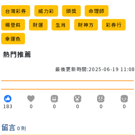
台灣彩券
威力彩
頭獎
命理師
楊登嵙
財運
生肖
財神方
彩券行
幸運色
熱門推薦
最後更新時間:2025-06-19 11:08
183
0
0
0
0
0