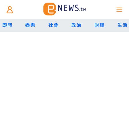
即時
娛樂
社會
政治
財經
生活