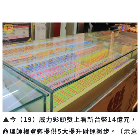
▲今（19）威力彩頭獎上看新台幣14億元，
命理師楊登嵙提供5大提升財運撇步。
（示意