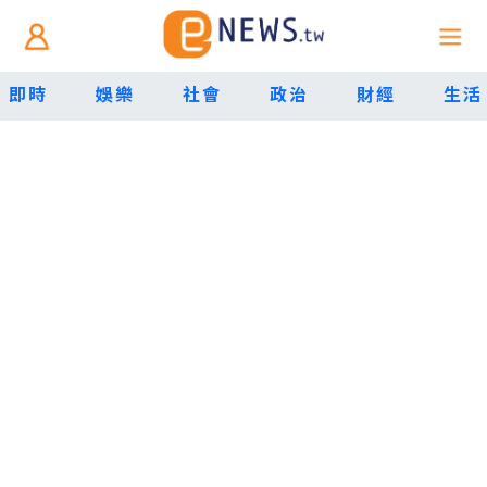
即時
娛樂
社會
政治
財經
生活