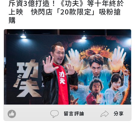
斥資3億打造！《功夫》等十年終於
上映 快閃店「20款限定」吸粉搶
購
留言評論
分享