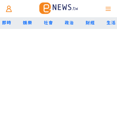
即時
娛樂
社會
政治
財經
生活