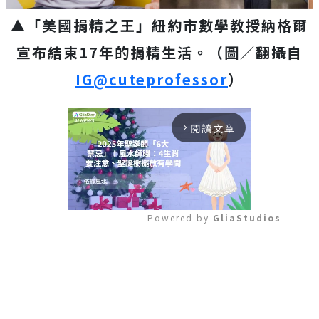
▲「美國捐精之王」紐約市數學教授納格爾
宣布結束17年的捐精生活。（圖／翻攝自
IG@cuteprofessor
）
閱讀文章
arrow_forward_ios
Powered by 
GliaStudios
Mute