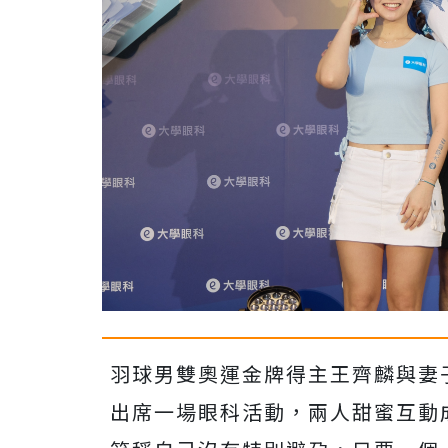
羽球男雙奧運金牌得主王齊麟與妻
出席一場眼科活動，兩人甜蜜互動