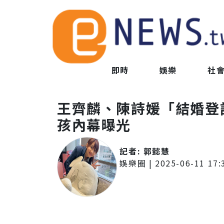
即時
娛樂
社
王齊麟、陳詩媛「結婚登
孩內幕曝光
記者:
郭懿慧
娛樂圈
|
2025-06-11 17: