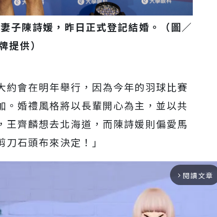
與妻子陳詩媛，昨日正式登記結婚。（圖／
牌提供）
大約會在明年舉行，因為今年的羽球比賽
加。婚禮風格將以長輩開心為主，並以共
，王齊麟想去北海道，而陳詩媛則偏愛馬
剪刀石頭布來決定！」
閱讀文章
arrow_forward_ios