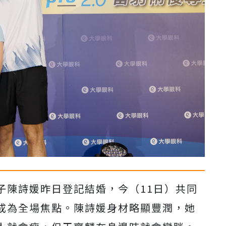
子陳詩媛昨日登記結婚，今（11日）共同
成為全場焦點。陳詩媛身材略顯豐潤，她