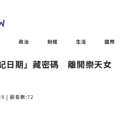
會
政治
財經
生活
國際
記日期」藏密碼 離開樂天女
39
| 觀看數:
72