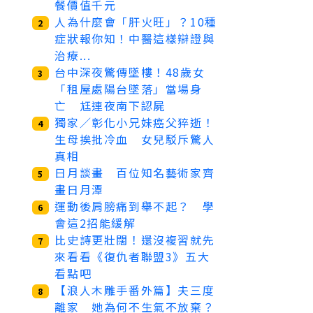
餐價值千元
人為什麼會「肝火旺」？10種
2
症狀報你知！中醫這樣辯證與
治療...
台中深夜驚傳墜樓！48歲女
3
「租屋處陽台墜落」當場身
亡 尪連夜南下認屍
獨家／彰化小兄妹癌父猝逝！
4
生母挨批冷血 女兒駁斥驚人
真相
日月談畫 百位知名藝術家齊
5
畫日月潭
運動後肩膀痛到舉不起？ 學
6
會這2招能緩解
比史詩更壯闊！還沒複習就先
7
來看看《復仇者聯盟3》五大
看點吧
【浪人木雕手番外篇】夫三度
8
離家 她為何不生氣不放棄？