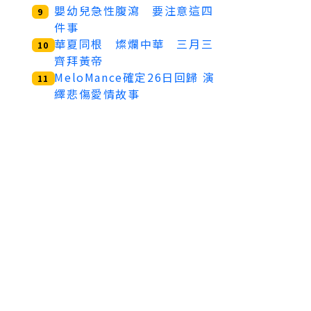
嬰幼兒急性腹瀉 要注意這四
9
件事
華夏同根 燦爛中華 三月三
10
齊拜黃帝
MeloMance確定26日回歸 演
11
繹悲傷愛情故事