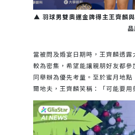
▲ 羽球男雙奧運金牌得主王齊麟
品
當被問及婚宴日期時，王齊麟透露
較為密集，希望能讓親朋好友都參
同舉辦為優先考量。至於蜜月地點
爾地夫，王齊麟笑稱：「可能要用