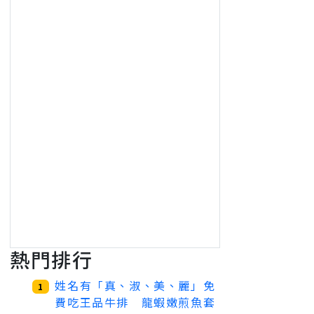
熱門排行
姓名有「真、淑、美、麗」免
1
費吃王品牛排 龍蝦嫩煎魚套