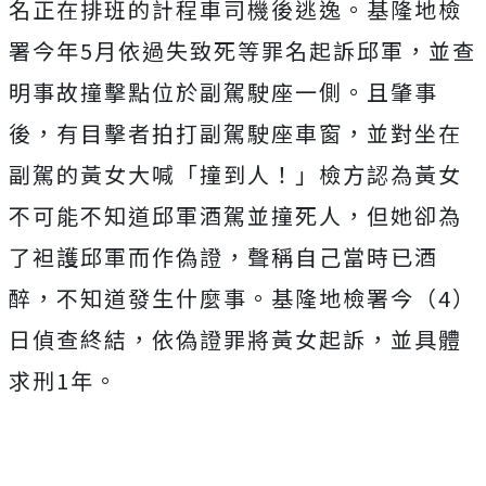
名正在排班的計程車司機後逃逸。
基隆地檢
署今年5月依過失致死等罪名起訴邱軍，並查
明事故撞擊點位於副駕駛座一側。且肇事
後，有目擊者拍打副駕駛座車窗，並對坐在
副駕的黃女大喊「撞到人！」檢方認為黃女
不可能不知道邱軍酒駕並撞死人，但她卻為
了袒護邱軍而作偽證，聲稱自己當時已酒
醉，不知道發生什麼事。基隆地檢署今（4）
日偵查終結，依偽證罪將黃女起訴，並具體
求刑1年。