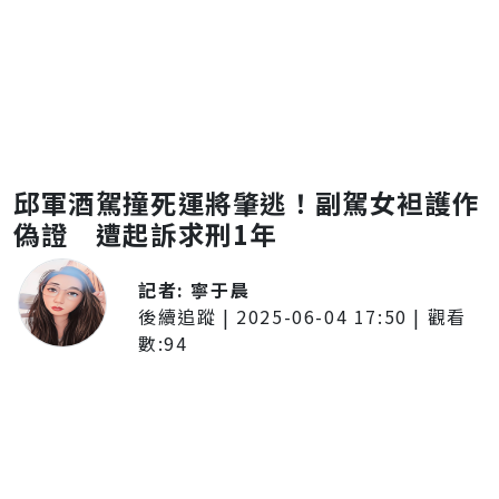
邱軍酒駕撞死運將肇逃！副駕女袒護作
偽證 遭起訴求刑1年
記者:
寧于晨
後續追蹤
|
2025-06-04 17:50
| 觀看
數:
94