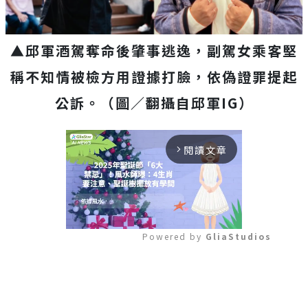
▲邱軍酒駕奪命後肇事逃逸，副駕女乘客堅
稱不知情被檢方用證據打臉，依偽證罪提起
公訴。（圖／翻攝自邱軍IG）
閱讀文章
arrow_forward_ios
Powered by 
GliaStudios
Mute