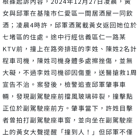
根據起訴內容，2024年12月27日凌晨，黃
女與邱軍在基隆市仁愛區一間居酒屋一同飲
酒；凌晨4時許，
邱軍酒駕載黃女返回她位於
七堵區的住處。途中行經信義區仁一路某
KTV前，撞上在路旁排班的李姓、陳姓2名計
程車司機，陳姓司機身體多處擦挫傷，並無
大礙，不過李姓司機卻因傷重，送醫搶救1周
宣告不治。案發後，檢警追查邱軍肇事車
輛，發現副駕駛座前擋風玻璃碎裂，撞擊點
正位於副駕駛座前方。肇事當下，許姓目擊
者曾拍打副駕駛座車窗，並向坐在副駕駛座
上的黃女
大聲提醒「撞到人！」但邱軍不僅