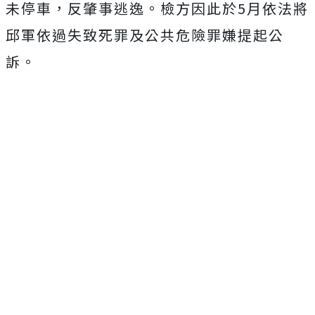
未停車，反肇事逃逸。檢方因此於5月依法將
邱軍依過失致死罪及公共危險罪嫌提起公
訴。