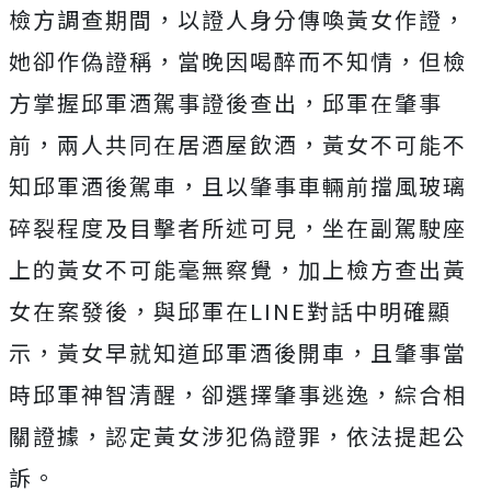
檢方調查期間，以證人身分傳喚黃女作證，
她卻作偽證稱，當晚因喝醉而不知情，但檢
方掌握邱軍酒駕事證後查出，邱軍在肇事
前，兩人共同在居酒屋飲酒，黃女不可能不
知邱軍酒後駕車，且以肇事車輛前擋風玻璃
碎裂程度及目擊者所述可見，坐在副駕駛座
上的黃女不可能毫無察覺，加上檢方查出黃
女在案發後，與邱軍在LINE對話中明確顯
示，黃女早就知道邱軍酒後開車，且肇事當
時邱軍神智清醒，卻選擇肇事逃逸，綜合相
關證據，認定黃女涉犯偽證罪，依法提起公
訴。