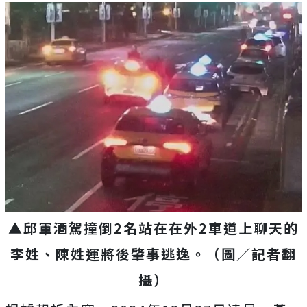
▲邱軍酒駕撞倒2名站在在外2車道上聊天的
李姓、陳姓運將後肇事逃逸。（圖／記者翻
攝）