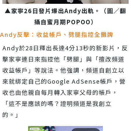
▲家寧26日發片爆出Andy出軌。（圖／翻
攝自蜜月期POPOO）
Andy反擊：收益帳戶、劈腿指控全攤牌
Andy於28日釋出長達4分13秒的新影片，反
擊家寧連日來指控他「劈腿」與「擅改頻道
收益帳戶」等說法。他強調，頻道自創立以
來就綁定自己的Google AdSense帳戶，營
收也由他親自每月轉入家寧父母的帳戶，
「這不是應該的嗎？證明頻道是我創立
的。」