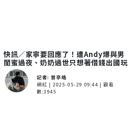
快訊／家寧要回應了！遭Andy爆與男
閨蜜過夜、奶奶過世只想著借錢出國玩
記者:
曾亭皓
網紅
|
2025-05-29 09:44
| 觀看
數:
3945