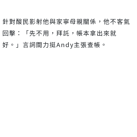
針對酸民影射他與家寧母親關係，他不客氣
回擊：「先不用，拜託，帳本拿出來就
好。」言詞間力挺Andy主張查帳。