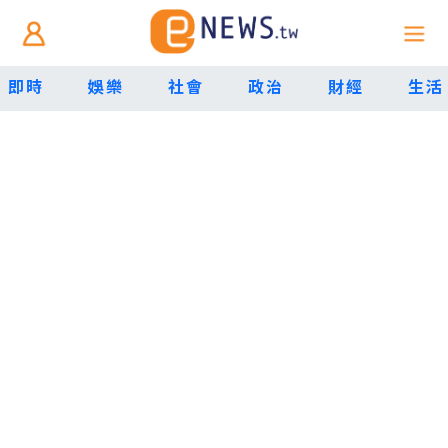
即時
娛樂
社會
政治
財經
生活