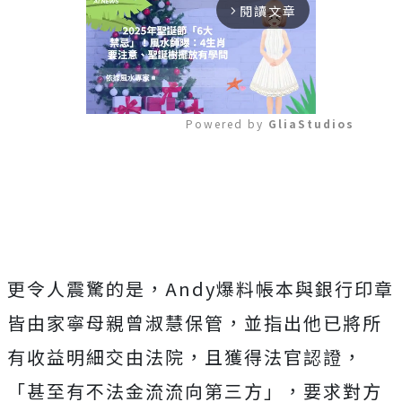
閱讀文章
arrow_forward_ios
Powered by 
GliaStudios
Mute
更令人震驚的是，Andy爆料帳本與銀行印章
皆由家寧母親曾淑慧保管，並指出他已將所
有收益明細交由法院，且獲得法官認證，
「甚至有不法金流流向第三方」，要求對方