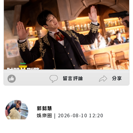
留言評論
分享
郭懿慧
娛樂圈
|
2026-08-10 12:20