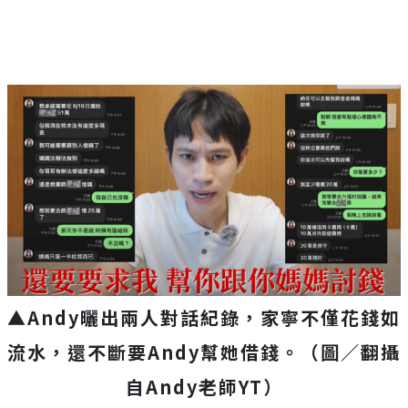
▲Andy曬出兩人對話紀錄，家寧不僅花錢如
流水，還不斷要Andy幫她借錢。（圖／翻攝
自Andy老師YT）