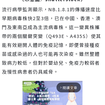
流行病學監測顯示，NB.1.8.1的傳播速度比
早期病毒株快2至3倍，已在中國、香港、澳
門及東南亞成為主流病毒株。這一變異株攜
帶的兩個關鍵突變（Q493E、A435S）使其
能有效避開人體的免疫記憶，即便曾接種疫
苗或感染過的人也可能再次染疫。雖然整體
致病力較低，但對於嬰幼兒、免疫力較弱者
及慢性病患者仍具威脅。
閱讀文章
arrow_forward_ios