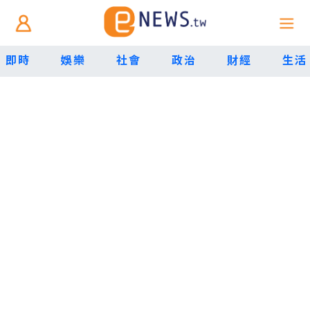
即時
娛樂
社會
政治
財經
生活