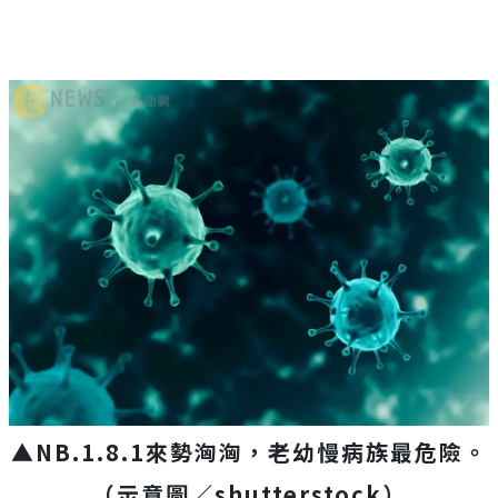
▲NB.1.8.1來勢洶洶，老幼慢病族最危險。
（示意圖／
shutterstock
）