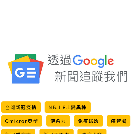
台灣新冠疫情
NB.1.8.1變異株
Omicron亞型
傳染力
免疫逃逸
疾管署