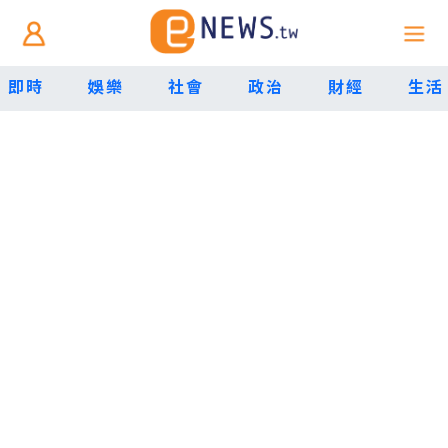
即時
娛樂
社會
政治
財經
生活