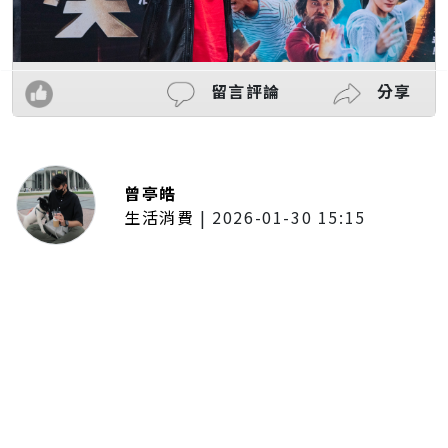
留言評論
分享
曾亭皓
生活消費
|
2026-01-30 15:15
年前採購倒數2週！大賣場優惠火力
全開 滿額9折、送券雙重回饋