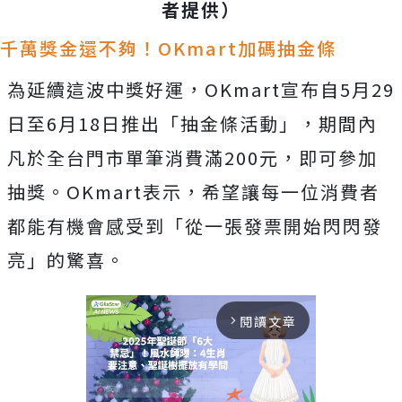
者提供）
千萬獎金還不夠！OKmart加碼抽金條
為延續這波中獎好運，OKmart宣布自5月29
日至6月18日推出「抽金條活動」，期間內
凡於全台門市單筆消費滿200元，即可參加
抽獎。OKmart表示，希望讓每一位消費者
都能有機會感受到「從一張發票開始閃閃發
亮」的驚喜。
閱讀文章
arrow_forward_ios