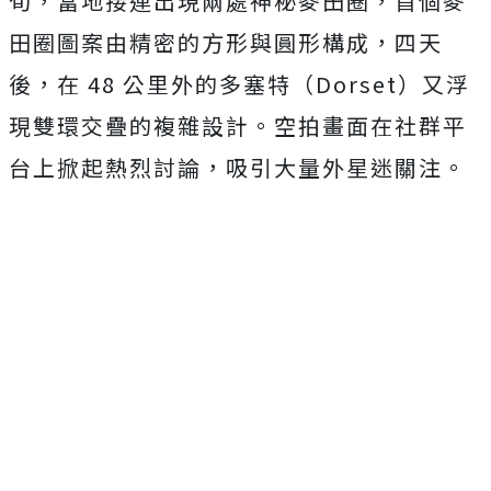
旬，當地接連出現兩處神秘麥田圈，首個麥
田圈圖案由精密的方形與圓形構成，四天
後，在 48 公里外的多塞特（Dorset）又浮
現雙環交疊的複雜設計。空拍畫面在社群平
台上掀起熱烈討論，吸引大量外星迷關注。