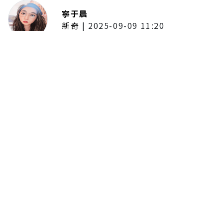
寧于晨
新奇
|
2025-09-09 11:20
東京陷蟑螂惡夢！美洲蟑螂體型
大、食量驚人 「單性繁殖」恐釀
全面爆發