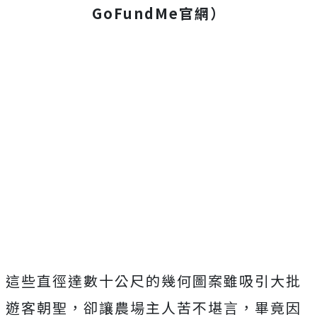
GoFundMe官網）
這些直徑達數十公尺的幾何圖案雖吸引大批
遊客朝聖，卻讓農場主人苦不堪言，畢竟因