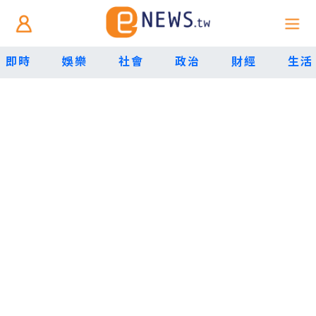
即時
娛樂
社會
政治
財經
生活