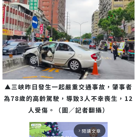
▲三峽昨日發生一起嚴重交通事故，肇事者
為78歲的高齡駕駛，導致3人不幸喪生，12
人受傷。（圖／記者翻攝）
閱讀文章
arrow_forward_ios