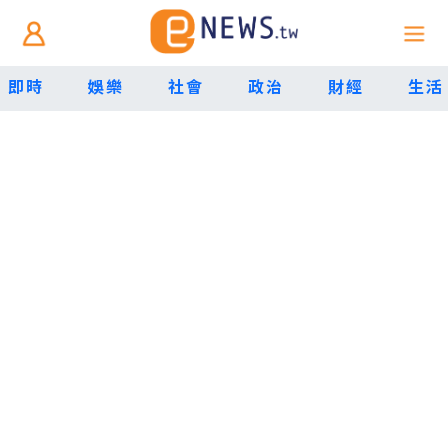
即時
娛樂
社會
政治
財經
生活