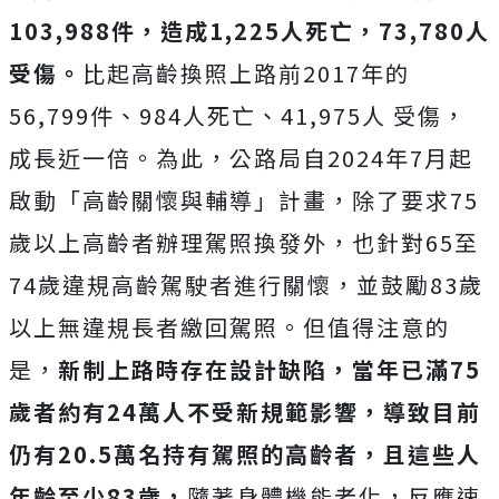
103,988件，造成1,225人死亡，73,780人
受傷。
比起高齡換照上路前2017年的
56,799件、984人死亡、41,975人 受傷，
成長近一倍。
為此，公路局自2024年7月起
啟動「高齡關懷與輔導」計畫，除了要求75
歲以上高齡者辦理駕照換發外，也針對65至
74歲違規高齡駕駛者進行關懷，並鼓勵83歲
以上無違規長者繳回駕照。但值得注意的
是，
新制上路時存在設計缺陷，當年
已滿75
歲者約有24萬人不受新規範影響，導致目前
仍有20.5萬名持有駕照的高齡者，且這些人
年齡至少83歲，
隨著身體機能老化，反應速