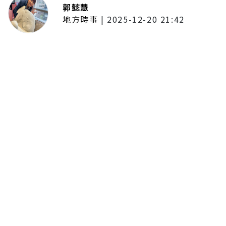
郭懿慧
地方時事
|
2025-12-20 21:42
捷運無差別攻擊事件後社會齊哀
悼 北捷暫關燈飾、民眾自發獻花
追思