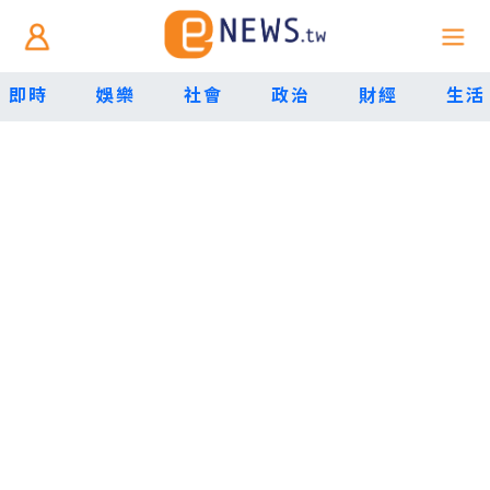
即時
娛樂
社會
政治
財經
生活