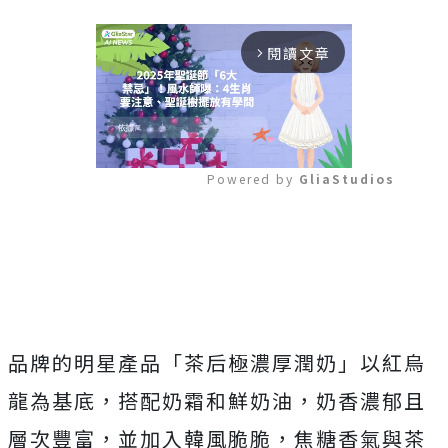
閱讀文章
arrow_forward_ios
Powered by 
GliaStudios
Mute
品牌的明星產品「茶后極濃厚潤奶」以紅烏
龍為基底，搭配奶霜和鮮奶油，奶香濃郁且
層次豐富，並加入韓風脆脆，焦糖香氣與茶