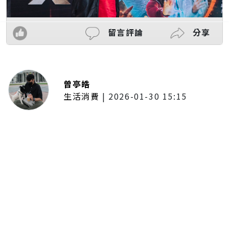
留言評論
分享
曾亭皓
生活消費
|
2026-01-30 15:15
年前採購倒數2週！大賣場優惠火力
全開 滿額9折、送券雙重回饋