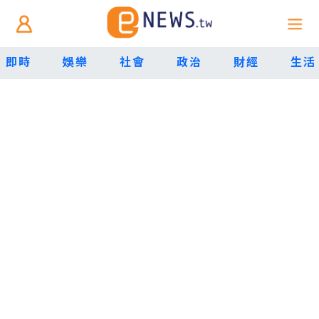
即時
娛樂
社會
政治
財經
生活