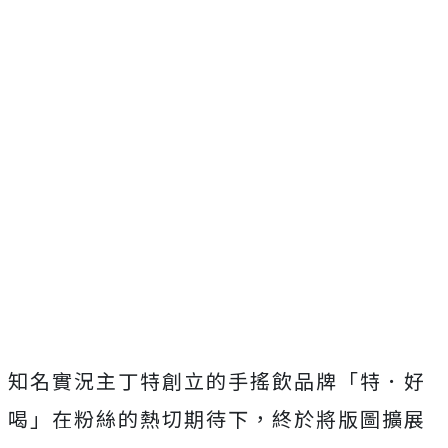
知名實況主丁特創立的手搖飲品牌「特．好
喝」在粉絲的熱切期待下，終於將版圖擴展