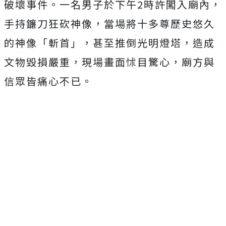
破壞事件。一名男子於下午2時許闖入廟內，
手持鐮刀狂砍神像，當場將十多尊歷史悠久
的神像「斬首」，甚至推倒光明燈塔，造成
文物毀損嚴重，現場畫面怵目驚心，廟方與
信眾皆痛心不已。