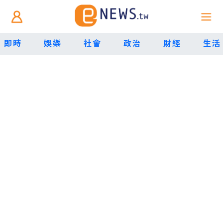
即時
娛樂
社會
政治
財經
生活