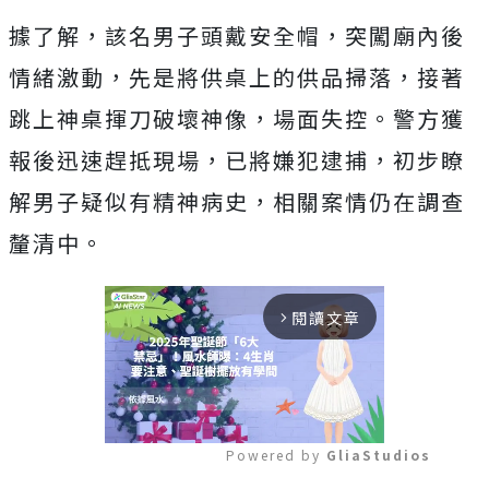
據了解，該名男子頭戴安全帽，突闖廟內後
情緒激動，先是將供桌上的供品掃落，接著
跳上神桌揮刀破壞神像，場面失控。警方獲
報後迅速趕抵現場，已將嫌犯逮捕，初步瞭
解男子疑似有精神病史，相關案情仍在調查
釐清中。
閱讀文章
arrow_forward_ios
Powered by 
GliaStudios