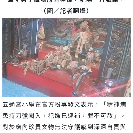
（圖／記者翻攝）
五通宮小編在官方粉專發文表示，「精神病
患持刀強闖入，犯嫌已逮補，罪不可赦」，
對於廟內珍貴文物無法守護感到深深自責與