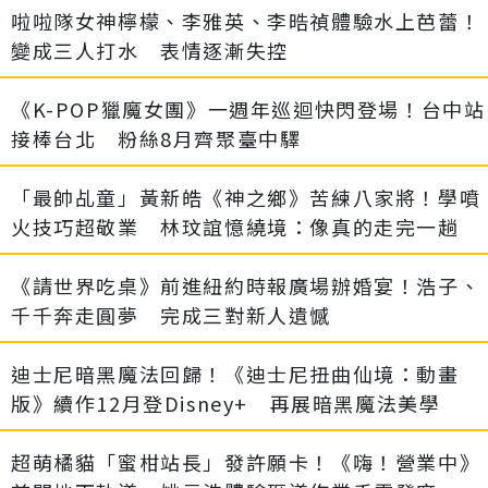
啦啦隊女神檸檬、李雅英、李晧禎體驗水上芭蕾！
變成三人打水 表情逐漸失控
《K-POP獵魔女團》一週年巡迴快閃登場！台中站
接棒台北 粉絲8月齊聚臺中驛
「最帥乩童」黃新皓《神之鄉》苦練八家將！學噴
火技巧超敬業 林玟誼憶繞境：像真的走完一趟
《請世界吃桌》前進紐約時報廣場辦婚宴！浩子、
千千奔走圓夢 完成三對新人遺憾
迪士尼暗黑魔法回歸！《迪士尼扭曲仙境：動畫
版》續作12月登Disney+ 再展暗黑魔法美學
超萌橘貓「蜜柑站長」發許願卡！《嗨！營業中》