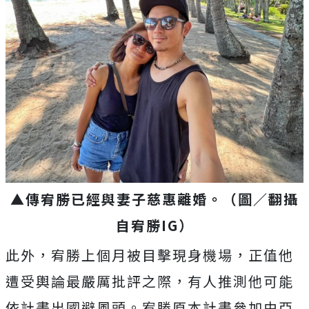
▲傳宥勝已經與妻子慈惠離婚。（圖／翻攝
自宥勝IG）
此外，宥勝上個月被目擊現身機場，正值他
遭受輿論最嚴厲批評之際，有人推測他可能
依計畫出國避風頭。宥勝原本計畫參加由亞