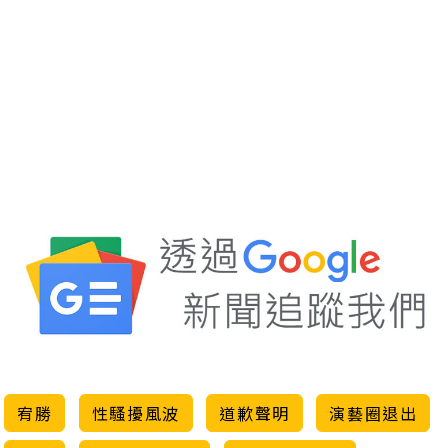
宥勝
性騷擾風波
道歉聲明
演藝圈退出