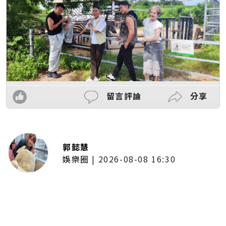
留言評論
分享
郭懿慧
娛樂圈
|
2026-08-08 16:30
林子閎客串足球員跑到快暈倒！體
會當球員不容易 林亭莉爆程予希
「私下暖舉」