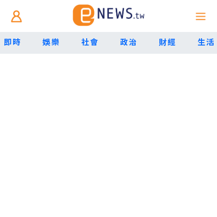
即時
娛樂
社會
政治
財經
生活