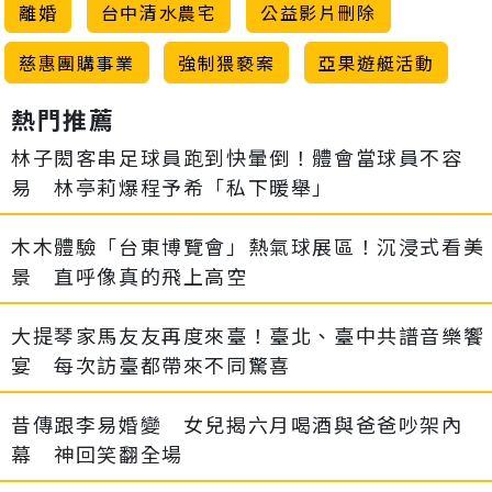
離婚
台中清水農宅
公益影片刪除
慈惠團購事業
強制猥褻案
亞果遊艇活動
熱門推薦
林子閎客串足球員跑到快暈倒！體會當球員不容
易 林亭莉爆程予希「私下暖舉」
木木體驗「台東博覽會」熱氣球展區！沉浸式看美
景 直呼像真的飛上高空
大提琴家馬友友再度來臺！臺北、臺中共譜音樂饗
宴 每次訪臺都帶來不同驚喜
昔傳跟李易婚變 女兒揭六月喝酒與爸爸吵架內
幕 神回笑翻全場