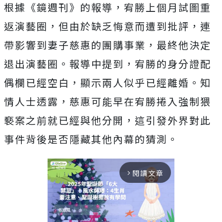
根據《鏡週刊》的報導，宥勝上個月試圖重
返演藝圈，但由於缺乏悔意而遭到批評，連
帶影響到妻子慈惠的團購事業，最終他決定
退出演藝圈。報導中提到，宥勝的身分證配
偶欄已經空白，顯示兩人似乎已經離婚。知
情人士透露，慈惠可能早在宥勝捲入強制猥
褻案之前就已經與他分開，這引發外界對此
事件背後是否隱藏其他內幕的猜測。
閱讀文章
arrow_forward_ios