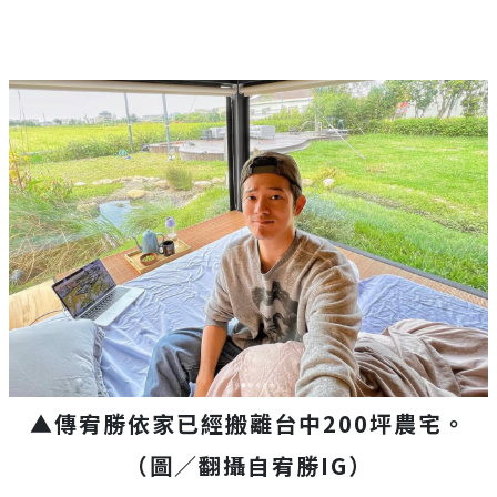
▲傳宥勝依家已經搬離台中200坪農宅。
（圖／翻攝自宥勝IG）