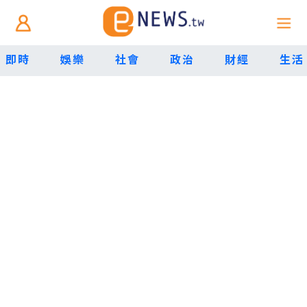
即時
娛樂
社會
政治
財經
生活