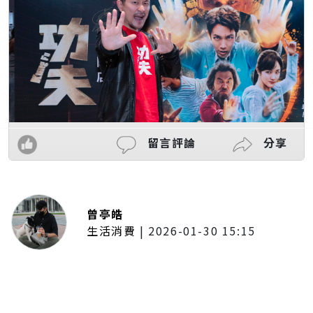
留言評論
分享
曾亭皓
生活消費
|
2026-01-30 15:15
年前採購倒數2週！大賣場優惠火力
全開 滿額9折、送券雙重回饋