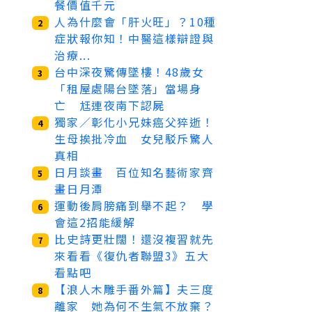
餐價值千元
人為什麼會「肝火旺」？10種
2
症狀報你知！中醫這樣辯證與
治療...
台中深夜驚傳墜樓！48歲女
3
「租屋處陽台墜落」當場身
亡 尪連夜南下認屍
獨家／彰化小兄妹癌父猝逝！
4
生母挨批冷血 女兒駁斥驚人
真相
日月談畫 百位知名藝術家齊
5
畫日月潭
運動後肩膀痛到舉不起？ 學
6
會這2招能緩解
比史詩更壯闊！還沒複習就先
7
來看看《復仇者聯盟3》五大
看點吧
【浪人木雕手番外篇】夫三度
8
離家 她為何不生氣不放棄？