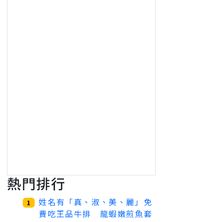
熱門排行
姓名有「真、淑、美、麗」免
1
費吃王品牛排 龍蝦嫩煎魚套