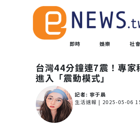
即時
娛樂
社
台灣44分鐘連7震！專家
進入「震動模式」
記者:
寧于晨
生活速報
|
2025-05-06 1