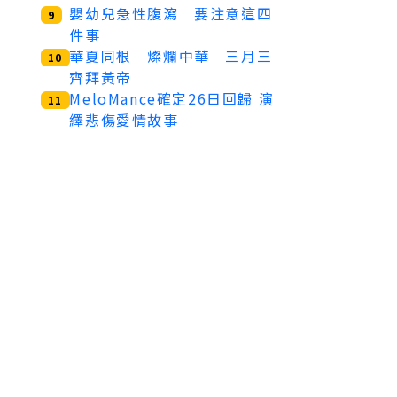
嬰幼兒急性腹瀉 要注意這四
9
件事
華夏同根 燦爛中華 三月三
10
齊拜黃帝
MeloMance確定26日回歸 演
11
繹悲傷愛情故事