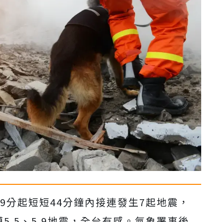
09分起短短44分鐘內接連發生7起地震，
模5.5、5.9地震，全台有感。氣象署事後