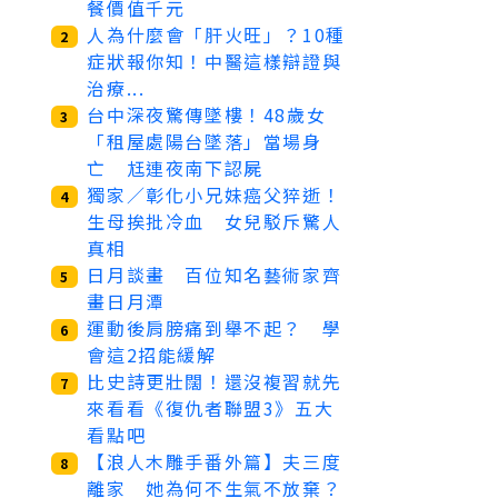
餐價值千元
人為什麼會「肝火旺」？10種
2
症狀報你知！中醫這樣辯證與
治療...
台中深夜驚傳墜樓！48歲女
3
「租屋處陽台墜落」當場身
亡 尪連夜南下認屍
獨家／彰化小兄妹癌父猝逝！
4
生母挨批冷血 女兒駁斥驚人
真相
日月談畫 百位知名藝術家齊
5
畫日月潭
運動後肩膀痛到舉不起？ 學
6
會這2招能緩解
比史詩更壯闊！還沒複習就先
7
來看看《復仇者聯盟3》五大
看點吧
【浪人木雕手番外篇】夫三度
8
離家 她為何不生氣不放棄？