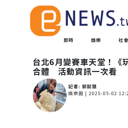
即時
娛樂
社
台北6月變賽車天堂！《
合體 活動資訊一次看
記者:
郭懿慧
娛樂圈
|
2025-05-02 12: