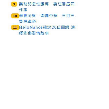
嬰幼兒急性腹瀉 要注意這四
9
件事
華夏同根 燦爛中華 三月三
10
齊拜黃帝
MeloMance確定26日回歸 演
11
繹悲傷愛情故事