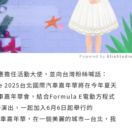
Powered by 
GliaStudi
應擔任活動大使，並向台灣粉絲喊話：
Mute
e 2025
台北國際汽車嘉年華將在今年夏天
車嘉年華會，結合
Formula E
電動方程式
樂演出，一起加入
6
月
6
日起舉行的
汽車嘉年華，在一個美麗的城市
—
台北，我