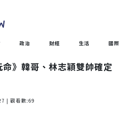
會
政治
財經
生活
國際
玩命》韓哥、林志穎雙帥確定
27
| 觀看數:
69