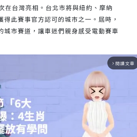
車首次在台灣亮相。台北市將與紐約、摩納
獲得此賽事官方認可的城市之一。屆時，
的城市賽道，讓車迷們親身感受電動賽車
閱讀文章
arrow_forward_ios