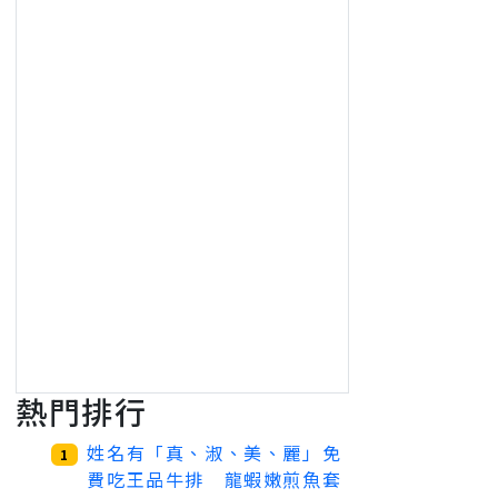
熱門排行
姓名有「真、淑、美、麗」免
1
費吃王品牛排 龍蝦嫩煎魚套