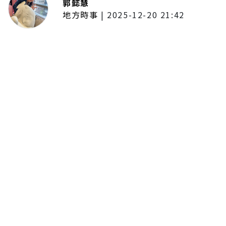
郭懿慧
地方時事
|
2025-12-20 21:42
捷運無差別攻擊事件後社會齊哀
悼 北捷暫關燈飾、民眾自發獻花
追思