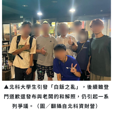
▲北科大學生引發「白飯之亂」，後續雖登
門道歉還發布與老闆的和解照，仍引起一系
列爭議。
（圖／翻攝自
北科資財營
）