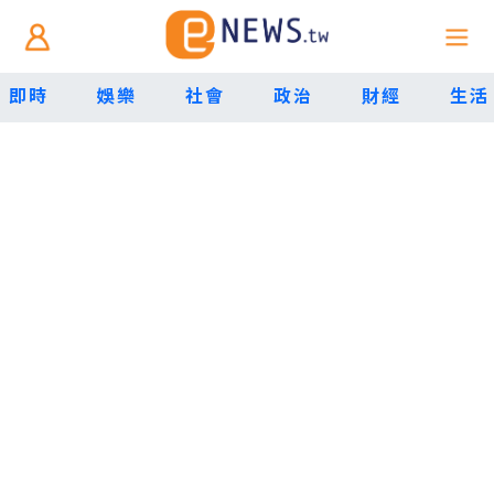
即時
娛樂
社會
政治
財經
生活