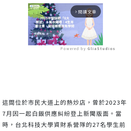
閱讀文章
arrow_forward_ios
Powered by 
GliaStudios
Mute
這間位於市民大道上的熱炒店，曾於2023年
7月因一起白飯供應糾紛登上新聞版面。當
時，台北科技大學資財系營隊的27名學生前