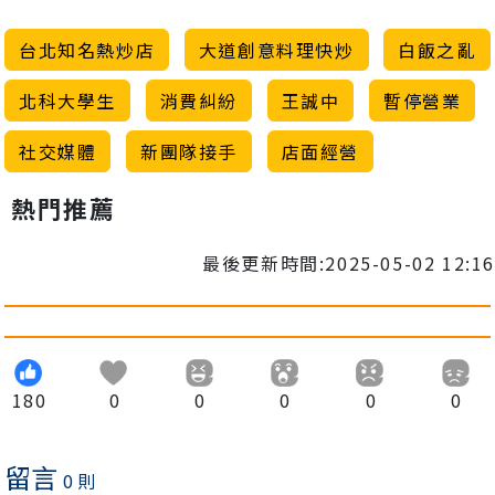
台北知名熱炒店
大道創意料理快炒
白飯之亂
北科大學生
消費糾紛
王誠中
暫停營業
社交媒體
新團隊接手
店面經營
熱門推薦
最後更新時間:2025-05-02 12:16
180
0
0
0
0
0