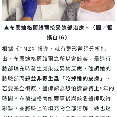
▲布蘭迪格蘭維爾接受臉部治療。（圖／翻
攝自IG）
根據《TMZ》報導，就有整形醫師分析指
出，布蘭迪格蘭維爾之所以會毀容，是
進行
臉部填充時發生感染或異物反應，強調她的
臉臉部問題
並非寄生蟲「吃掉她的皮膚」
，
若要完全復原，醫師認為恐怕還需費上5年的
時間。
布蘭迪格蘭維爾事後與該名醫師取得
聯繫，並將臉上的填充物全部溶解，她也透