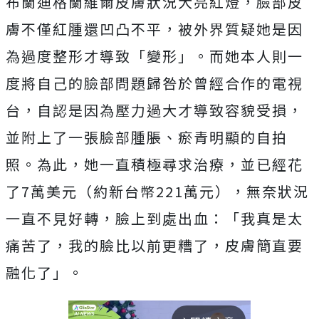
布蘭迪格蘭維爾皮膚狀況大亮紅燈，臉部皮
膚不僅紅腫還凹凸不平，被外界質疑她是因
為過度整形才導致「變形」。而她本人則一
度將自己的臉部問題歸咎於曾經合作的電視
台，自認是因為壓力過大才導致容貌受損，
並附上了一張臉部腫脹、瘀青明顯的自拍
照。為此，她一直積極尋求治療，並已經花
了7萬美元（約新台幣221萬元），無奈
狀況
一直不見好轉，臉上到處出血：「我真是太
痛苦了，我的臉比以前更糟了，皮膚簡直要
融化了」。