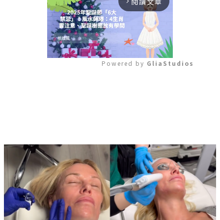
閱讀文章
arrow_forward_ios
Powered by 
GliaStudios
Mute