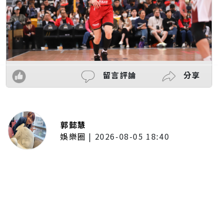
留言評論
分享
郭懿慧
娛樂圈
|
2026-08-05 18:40
陳亞蘭奪金鐘最佳男主角創歷史！
散盡積蓄守護歌仔戲 延續楊麗花
精神「讓世界看見台灣」