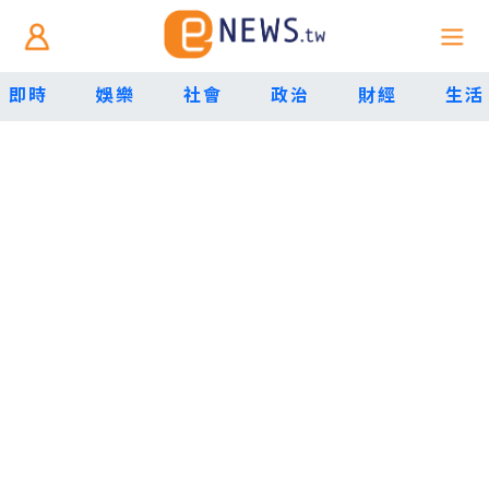
即時
娛樂
社會
政治
財經
生活