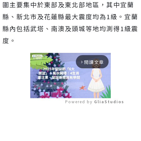
圍主要集中於東部及東北部地區，其中宜蘭
縣、新北市及花蓮縣最大震度均為1級。宜蘭
縣內包括武塔、南澳及頭城等地均測得1級震
度。
閱讀文章
arrow_forward_ios
Powered by 
GliaStudios
Mute