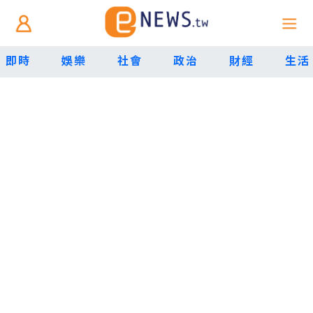
即時
娛樂
社會
政治
財經
生活