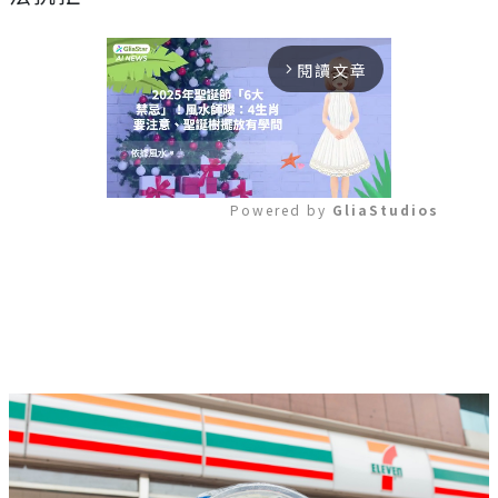
閱讀文章
arrow_forward_ios
Powered by 
GliaStudios
Mute