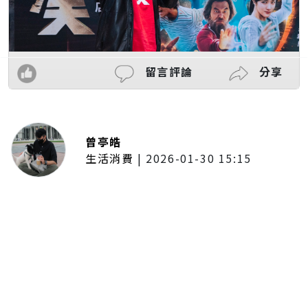
留言評論
分享
曾亭皓
生活消費
|
2026-01-30 15:15
年前採購倒數2週！大賣場優惠火力
全開 滿額9折、送券雙重回饋