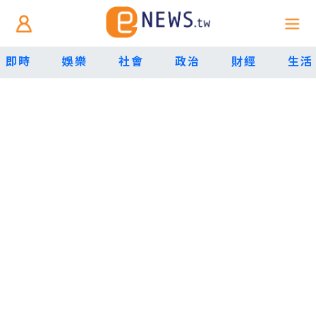
即時
娛樂
社會
政治
財經
生活