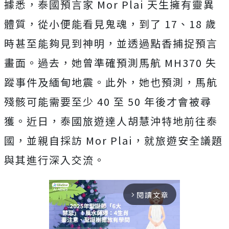
據悉，泰國預言家 Mor Plai 天生擁有靈異
體質，從小便能看見鬼魂，到了 17、18 歲
時甚至能夠見到神明，並透過點香捕捉預言
畫面。過去，她曾準確預測馬航 MH370 失
蹤事件及緬甸地震。此外，她也預測，馬航
殘骸可能需要至少 40 至 50 年後才會被尋
獲。近日，泰國旅遊達人胡慧沖特地前往泰
國，並親自採訪 Mor Plai，就旅遊安全議題
與其進行深入交流。
閱讀文章
arrow_forward_ios