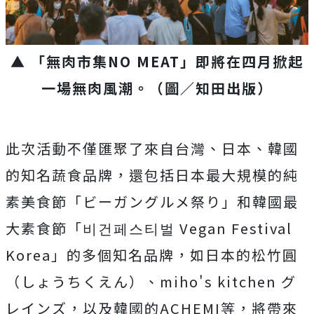
▲ 「無肉市集NO MEAT」即將在四月掀起
一場無肉風潮。（圖／知田出版）
此次活動不僅匯聚了來自台灣、日本、韓國
的知名蔬食品牌，還包括日本最大規模的純
素美食節「ビーガングルメ祭り」和韓國最
大素食節「비건페스티벌 Vegan Festival
Korea」的多個知名品牌，如日本的松竹圓
（しょうちくえん）、miho's kitchen グ
レインズ，以及韓國的ACHEMI等，將帶來