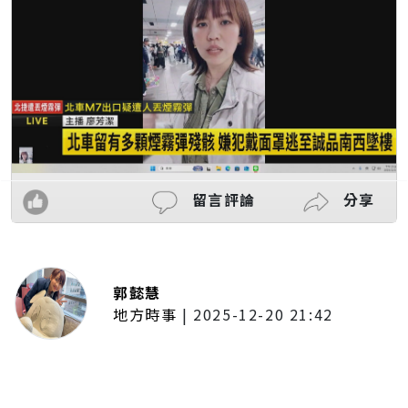
留言評論
分享
郭懿慧
地方時事
|
2025-12-20 21:42
捷運無差別攻擊事件後社會齊哀
悼 北捷暫關燈飾、民眾自發獻花