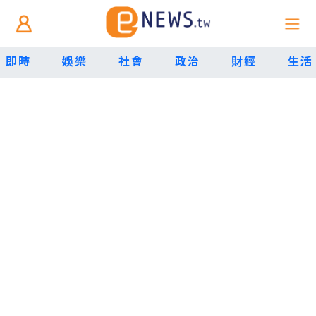
即時
娛樂
社會
政治
財經
生活