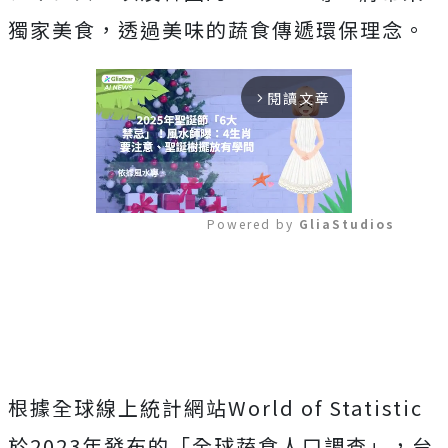
獨家美食，透過美味的蔬食傳遞環保理念。
閱讀文章
arrow_forward_ios
Powered by 
GliaStudios
Mute
根據全球線上統計網站World of Statistic
於2023年發布的「全球蔬食人口調查」，台