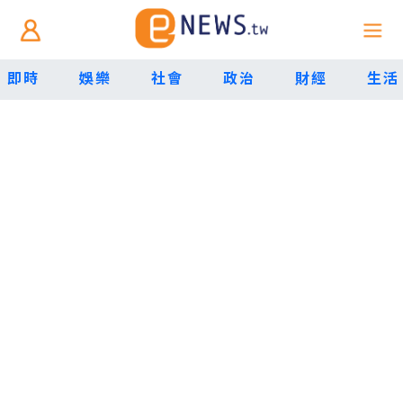
即時
娛樂
社會
政治
財經
生活