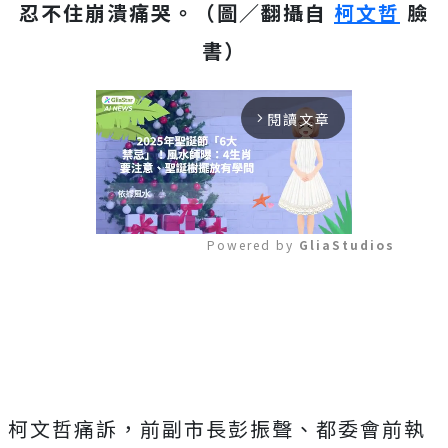
忍不住崩潰痛哭。（圖／翻攝自
柯文哲
臉
書）
閱讀文章
arrow_forward_ios
Powered by 
GliaStudios
Mute
柯文哲痛訴，前副市長彭振聲、都委會前執