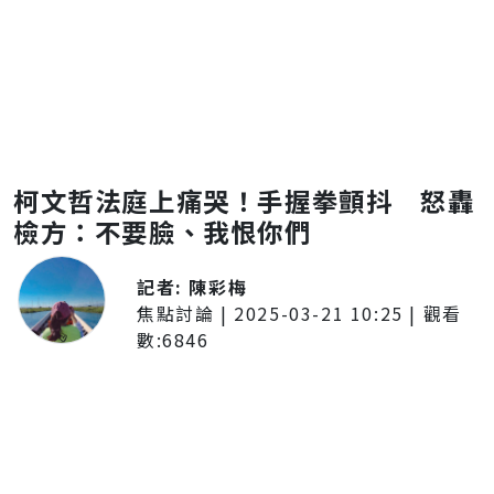
柯文哲法庭上痛哭！手握拳顫抖 怒轟
檢方：不要臉、我恨你們
記者:
陳彩梅
焦點討論
|
2025-03-21 10:25
| 觀看
數:
6846