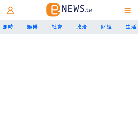
即時
娛樂
社會
政治
財經
生活