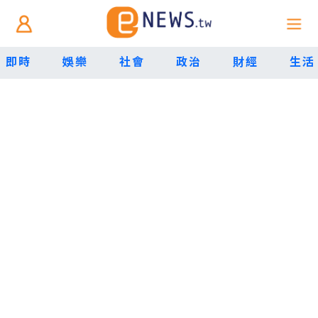
即時
娛樂
社會
政治
財經
生活