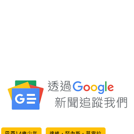
巴西14歲少年
達維·努內斯·莫雷拉