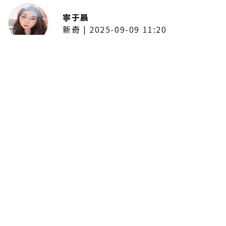
寧于晨
新奇
|
2025-09-09 11:20
東京陷蟑螂惡夢！美洲蟑螂體型
大、食量驚人 「單性繁殖」恐釀
全面爆發