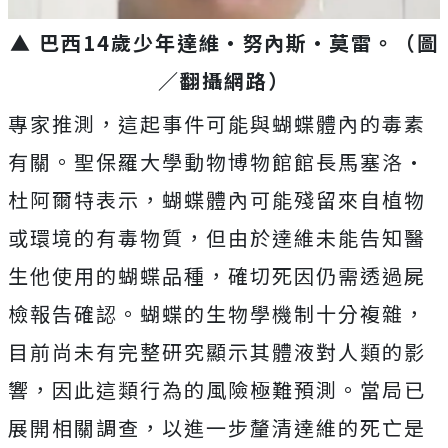
▲ 巴西14歲少年達維·努內斯·莫雷。（圖
／翻攝網路）
專家推測，這起事件可能與蝴蝶體內的毒素
有關。聖保羅大學動物博物館館長馬塞洛·
杜阿爾特表示，蝴蝶體內可能殘留來自植物
或環境的有毒物質，但由於達維未能告知醫
生他使用的蝴蝶品種，確切死因仍需透過屍
檢報告確認。蝴蝶的生物學機制十分複雜，
目前尚未有完整研究顯示其體液對人類的影
響，因此這類行為的風險極難預測。當局已
展開相關調查，以進一步釐清達維的死亡是