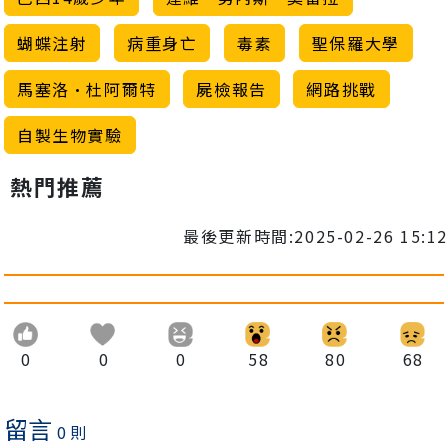
蝴蝶注射
病重身亡
毒素
聖保羅大學
馬塞洛·杜阿爾特
屍檢報告
網路挑戰
自製生物實驗
熱門推薦
最後更新時間:2025-02-26 15:12
0
0
0
58
80
68