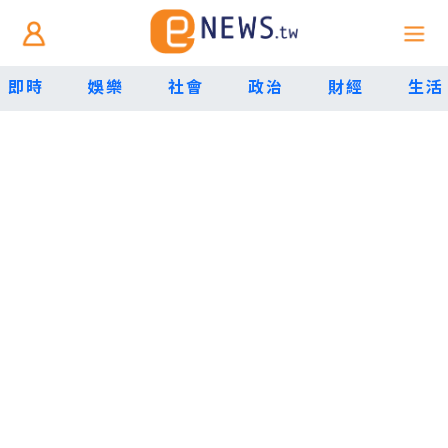
即時
娛樂
社會
政治
財經
生活