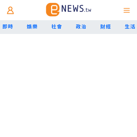
即時
娛樂
社會
政治
財經
生活