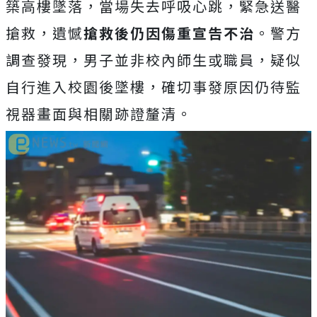
築高樓墜落，當場失去呼吸心跳，緊急送醫
搶救，遺憾
搶救後仍因傷重宣告不治
。警方
調查發現，男子並非校內師生或職員，疑似
自行進入校園後墜樓，確切事發原因仍待監
視器畫面與相關跡證釐清。