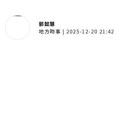
郭懿慧
地方時事
|
2025-12-20 21:42
捷運無差別攻擊事件後社會齊哀
悼 北捷暫關燈飾、民眾自發獻花
追思