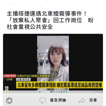
主播搭捷運遇北車煙霧彈事件！
「放棄私人聚會」回工作崗位 盼
社會重視公共安全
留言評論
分享