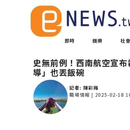
即時
娛樂
社
史無前例！西南航空宣布裁
導」也丟飯碗
記者:
陳彩梅
職場情報
|
2025-02-18 1