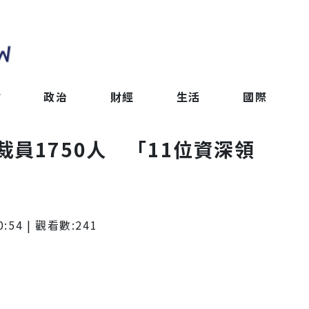
會
政治
財經
生活
國際
員1750人 「11位資深領
0:54
| 觀看數:
241