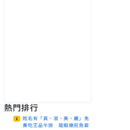
熱門排行
姓名有「真、淑、美、麗」免
1
費吃王品牛排 龍蝦嫩煎魚套