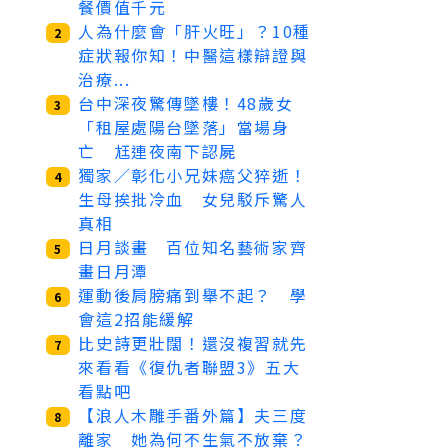
餐價值千元
人為什麼會「肝火旺」？10種
2
症狀報你知！中醫這樣辯證與
治療...
台中深夜驚傳墜樓！48歲女
3
「租屋處陽台墜落」當場身
亡 尪連夜南下認屍
獨家／彰化小兄妹癌父猝逝！
4
生母挨批冷血 女兒駁斥驚人
真相
日月談畫 百位知名藝術家齊
5
畫日月潭
運動後肩膀痛到舉不起？ 學
6
會這2招能緩解
比史詩更壯闊！還沒複習就先
7
來看看《復仇者聯盟3》五大
看點吧
【浪人木雕手番外篇】夫三度
8
離家 她為何不生氣不放棄？