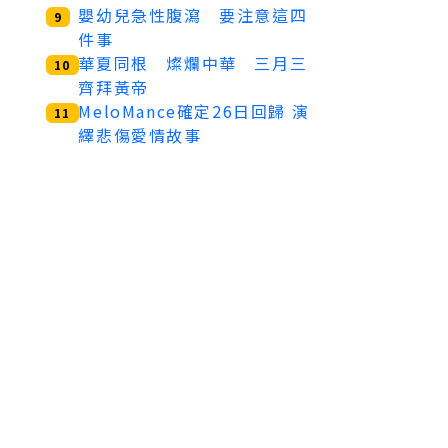
嬰幼兒急性腹瀉 要注意這四
9
件事
華夏同根 燦爛中華 三月三
10
齊拜黃帝
MeloMance確定26日回歸 演
11
繹悲傷愛情故事