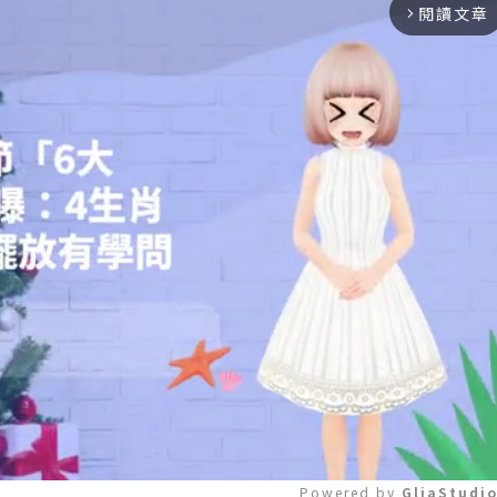
閱讀文章
arrow_forward_ios
Powered by 
GliaStudi