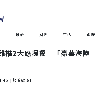
會
政治
財經
生活
國際
雞推2大應援餐 「豪華海陸
4:46
| 觀看數:
61