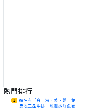
熱門排行
姓名有「真、淑、美、麗」免
1
費吃王品牛排 龍蝦嫩煎魚套