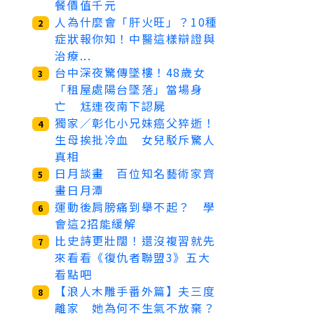
餐價值千元
人為什麼會「肝火旺」？10種
2
症狀報你知！中醫這樣辯證與
治療...
台中深夜驚傳墜樓！48歲女
3
「租屋處陽台墜落」當場身
亡 尪連夜南下認屍
獨家／彰化小兄妹癌父猝逝！
4
生母挨批冷血 女兒駁斥驚人
真相
日月談畫 百位知名藝術家齊
5
畫日月潭
運動後肩膀痛到舉不起？ 學
6
會這2招能緩解
比史詩更壯闊！還沒複習就先
7
來看看《復仇者聯盟3》五大
看點吧
【浪人木雕手番外篇】夫三度
8
離家 她為何不生氣不放棄？