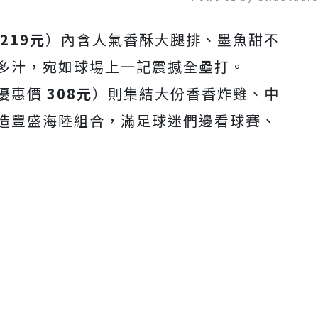
219元
）內含人氣香酥大腿排、墨魚甜不
Mute
多汁，宛如球場上一記震撼全壘打。
優惠價
308元
）則集結大份香香炸雞、中
造豐盛海陸組合，滿足球迷們邊看球賽、