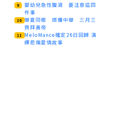
嬰幼兒急性腹瀉 要注意這四
9
件事
華夏同根 燦爛中華 三月三
10
齊拜黃帝
MeloMance確定26日回歸 演
11
繹悲傷愛情故事