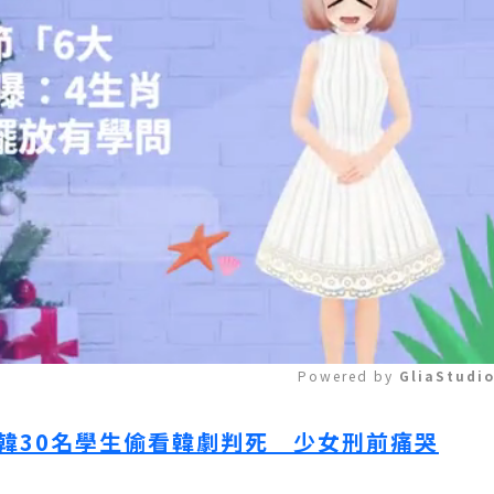
Powered by 
GliaStudi
北韓30名學生偷看韓劇判死 少女刑前痛哭
Mute