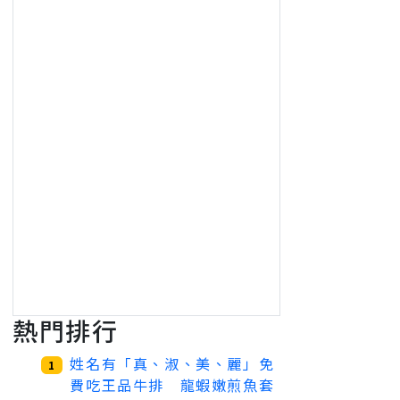
熱門排行
姓名有「真、淑、美、麗」免
1
費吃王品牛排 龍蝦嫩煎魚套