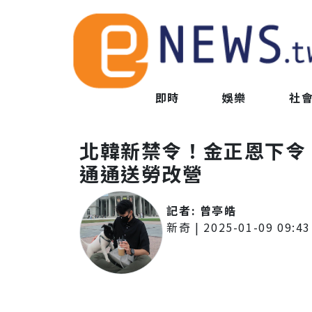
即時
娛樂
社
北韓新禁令！金正恩下令
通通送勞改營
記者:
曾亭皓
新奇
|
2025-01-09 09:43