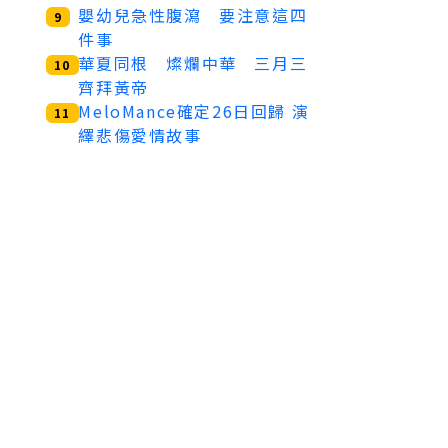
嬰幼兒急性腹瀉 要注意這四
9
件事
華夏同根 燦爛中華 三月三
10
齊拜黃帝
MeloMance確定26日回歸 演
11
繹悲傷愛情故事