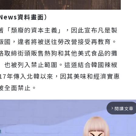
News
資料畫面）
著「頹廢的資本主義」，因此宣布凡是製
叛國，違者將被送往勞改營接受再教育。
格取締街頭販售熱狗和其他美式食品的攤
」也被列入禁止範圍。這道結合韓國辣椒
17年傳入北韓以來，因其美味和經濟實惠
被全面禁止。
閱讀文章
arrow_forward_ios