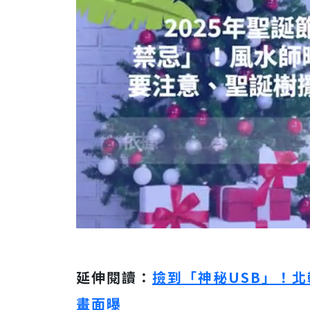
延伸閱讀：
撿到「神秘USB」！
畫面曝