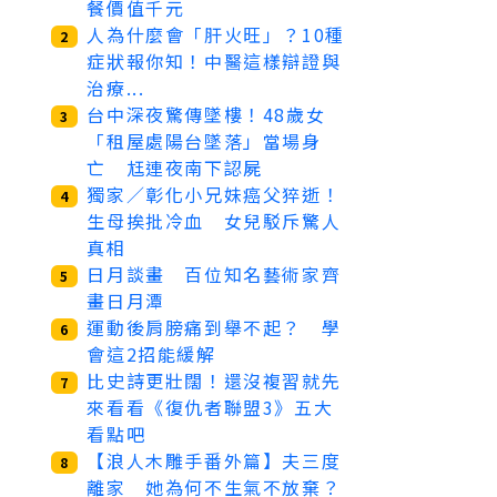
餐價值千元
人為什麼會「肝火旺」？10種
2
症狀報你知！中醫這樣辯證與
治療...
台中深夜驚傳墜樓！48歲女
3
「租屋處陽台墜落」當場身
亡 尪連夜南下認屍
獨家／彰化小兄妹癌父猝逝！
4
生母挨批冷血 女兒駁斥驚人
真相
日月談畫 百位知名藝術家齊
5
畫日月潭
運動後肩膀痛到舉不起？ 學
6
會這2招能緩解
比史詩更壯闊！還沒複習就先
7
來看看《復仇者聯盟3》五大
看點吧
【浪人木雕手番外篇】夫三度
8
離家 她為何不生氣不放棄？