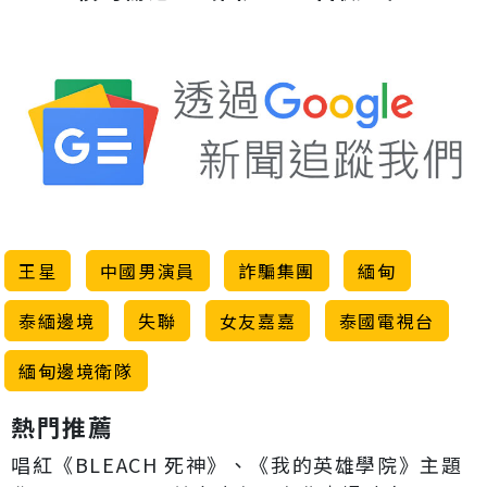
王星
中國男演員
詐騙集團
緬甸
泰緬邊境
失聯
女友嘉嘉
泰國電視台
緬甸邊境衛隊
熱門推薦
唱紅《BLEACH 死神》、《我的英雄學院》主題