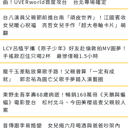
曲！UVERworld首度攻台 台北專場確定
台八演員父親節前進台南「頑皮世界」！江國賓收
女兒暖心祝福 亮哲女兒手作「超大卷軸卡片」萌
翻
LCY呂植宇攜《原子少年》好友赴倫敦拍MV圓夢！
手搖飲忍住只喝2杯 最慘僅睡1.5小時
龍千玉差點放棄歌手路！父親曾算「一定有成
就」 郭忠祐為圓亡父歌手夢踏入演藝圈
東野圭吾享壽68歲病逝！暢銷160萬冊《天鵝與蝙
蝠》電影登台 松村北斗、今田美櫻追查父親殺人
案
昔傳跟李易婚變 女兒揭六月喝酒與爸爸吵架內