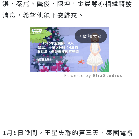
淇、秦嵐、龔俊、陳坤、金晨等亦相繼轉發
消息，希望他能平安歸來。
閱讀文章
arrow_forward_ios
Powered by 
GliaStudios
Mute
1月6日晚間，王星失聯的第三天，泰國電視