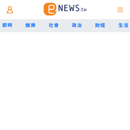
即時
娛樂
社會
政治
財經
生活