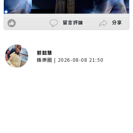
留言評論
分享
郭懿慧
娛樂圈
|
2026-08-08 21:50
唱紅《BLEACH 死神》、《我的英
雄學院》主題曲！UVERworld首度
攻台 台北專場確定