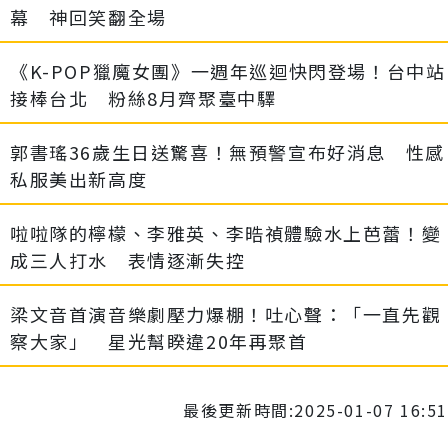
幕 神回笑翻全場
《K-POP獵魔女團》一週年巡迴快閃登場！台中站
接棒台北 粉絲8月齊聚臺中驛
郭書瑤36歲生日送驚喜！無預警宣布好消息 性感
私服美出新高度
啦啦隊的檸檬、李雅英、李晧禎體驗水上芭蕾！變
成三人打水 表情逐漸失控
梁文音首演音樂劇壓力爆棚！吐心聲：「一直先觀
察大家」 星光幫睽違20年再聚首
最後更新時間:2025-01-07 16:51