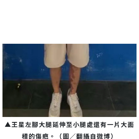
▲王星左腳大腿延伸至小腿處還有一片大面
積的傷疤。（圖／翻攝自微博）