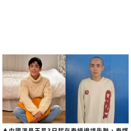
▲中國演員王星3日起在泰緬邊境失聯，泰媒