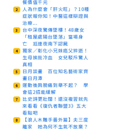
餐價值千元
人為什麼會「肝火旺」？10種
2
症狀報你知！中醫這樣辯證與
治療...
台中深夜驚傳墜樓！48歲女
3
「租屋處陽台墜落」當場身
亡 尪連夜南下認屍
獨家／彰化小兄妹癌父猝逝！
4
生母挨批冷血 女兒駁斥驚人
真相
日月談畫 百位知名藝術家齊
5
畫日月潭
運動後肩膀痛到舉不起？ 學
6
會這2招能緩解
比史詩更壯闊！還沒複習就先
7
來看看《復仇者聯盟3》五大
看點吧
【浪人木雕手番外篇】夫三度
8
離家 她為何不生氣不放棄？