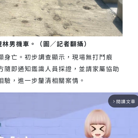
現林男機車。（圖／記者翻攝）
顯身亡。初步調查顯示，現場無打鬥痕
方隨即通知鑑識人員採證，並請家屬協助
相驗，進一步釐清相關案情。
閱讀文章
arrow_forward_ios