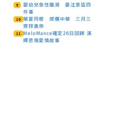
嬰幼兒急性腹瀉 要注意這四
9
件事
華夏同根 燦爛中華 三月三
10
齊拜黃帝
MeloMance確定26日回歸 演
11
繹悲傷愛情故事