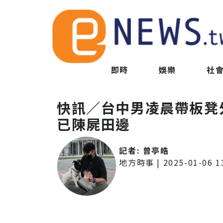
即時
娛樂
社
快訊／台中男凌晨帶板凳
已陳屍田邊
記者:
曾亭皓
地方時事
|
2025-01-06 1