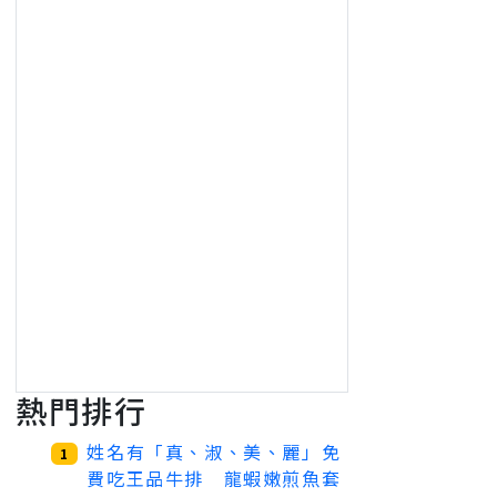
熱門排行
姓名有「真、淑、美、麗」免
1
費吃王品牛排 龍蝦嫩煎魚套