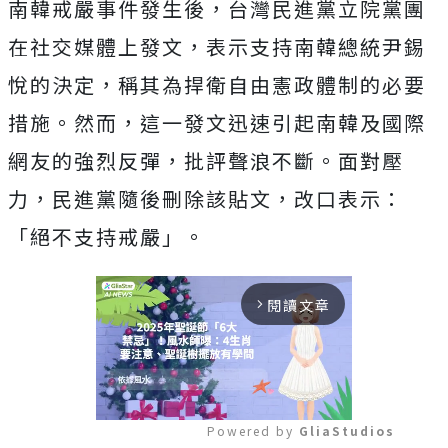
南韓戒嚴事件發生後，台灣民進黨立院黨團
在社交媒體上發文，表示支持南韓總統尹錫
悅的決定，稱其為捍衛自由憲政體制的必要
措施。然而，這一發文迅速引起南韓及國際
網友的強烈反彈，批評聲浪不斷。面對壓
力，民進黨隨後刪除該貼文，改口表示：
「絕不支持戒嚴」。
閱讀文章
arrow_forward_ios
Powered by 
GliaStudios