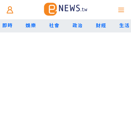
即時
娛樂
社會
政治
財經
生活