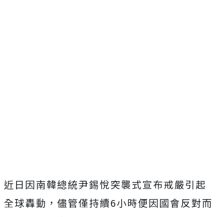
近日因南韓總統尹錫悅突襲式宣布戒嚴引起
全球轟動，儘管僅持續6小時便因國會反對而