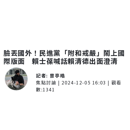
臉丟國外！民進黨「附和戒嚴」鬧上國
際版面 賴士葆喊話賴清德出面澄清
記者:
曾亭皓
焦點討論
|
2024-12-05 16:03
| 觀看
數:
1341