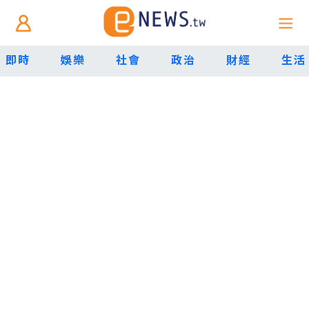
即時
娛樂
社會
政治
財經
生活