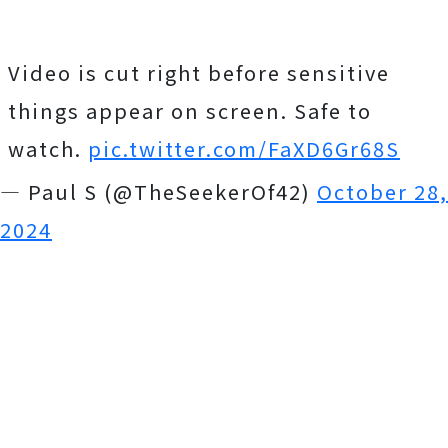
Video is cut right before sensitive
things appear on screen. Safe to
watch.
pic.twitter.com/FaXD6Gr68S
— Paul S (@TheSeekerOf42)
October 28,
2024