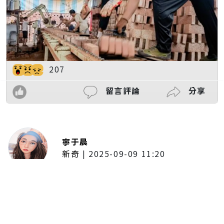
207
留言評論
分享
寧于晨
新奇
|
2025-09-09 11:20
東京陷蟑螂惡夢！美洲蟑螂體型
大、食量驚人 「單性繁殖」恐釀
全面爆發