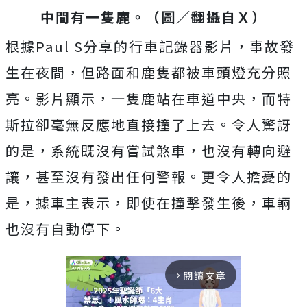
中間有一隻鹿。（圖／翻攝自Ｘ）
根據Paul S分享的行車記錄器影片，事故發
生在夜間，但路面和鹿隻都被車頭燈充分照
亮。影片顯示，一隻鹿站在車道中央，而特
斯拉卻毫無反應地直接撞了上去。令人驚訝
的是，系統既沒有嘗試煞車，也沒有轉向避
讓，甚至沒有發出任何警報。更令人擔憂的
是，據車主表示，即使在撞擊發生後，車輛
也沒有自動停下。
閱讀文章
arrow_forward_ios