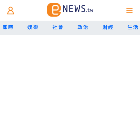
即時
娛樂
社會
政治
財經
生活